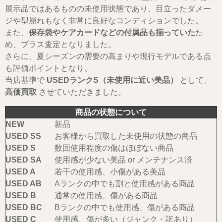
展示品ではあるものの未使用状態であり、目立ったダメー
ジや型崩れもなく非常に良好なコンディションでした。
また、
保存袋やケアカードなどの付属品も揃っていた
た
め、プラス査定となりました。
さらに、夏シーズンの需要の高まりや現行モデルである点
も評価ポイントとなり、
当店基準で
USEDランクS（未使用に近い美品）
として、
高価買取
させていただきました。
商品の状態について
NEW
新品
USED SS
お客様から買取した未使用の状態の商品
USED S
数回使用程度の傷はほぼない商品
USED SA
使用感が少ない美品 or メンテナンス済
USED A
若干の使用感、小傷がある美品
USED AB
Aランクの中でも割と使用感がある商品
USED B
通常の使用感、傷がある商品
USED BC
Bランクの中でも使用感、傷がある商品
USED C
使用感、傷が多い（ジャンク・訳あり）