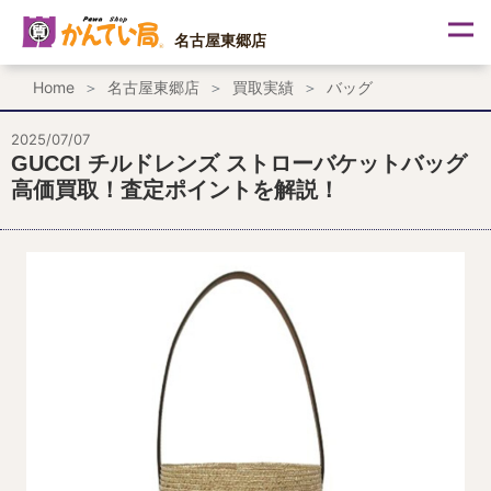
内
容
名古屋東郷店
を
ス
Home
名古屋東郷店
買取実績
バッグ
キ
ッ
プ
2025/07/07
GUCCI チルドレンズ ストローバケットバッグ
高価買取！査定ポイントを解説！