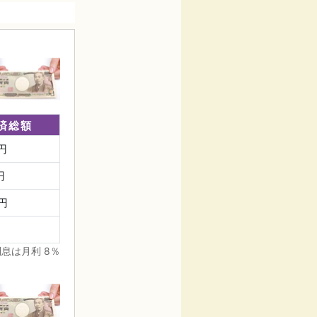
済総額
0円
円
0円
息は月利 8％