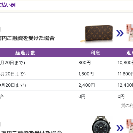
支払い例
経過月数
利息
返
7月20日まで）
800円
10,80
8月20日まで）
1,600円
11,600
9月20日まで）
2,400円
12,40
合
0円
0円
質の利