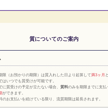
質についてのご案内
ム
期限（お預かりの期限）は質入れした日より起算して
満3ヶ月
ではいつでも質受けが可能です。
でに質受けの予定が立たない場合、
質料
のみを期限までに支払
期
ができます。
料のお支払いを続けている限り、流質期限は延長されます。