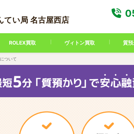
0
んてい局 名古屋西店
ROLEX買取
ヴィトン買取
質預
について