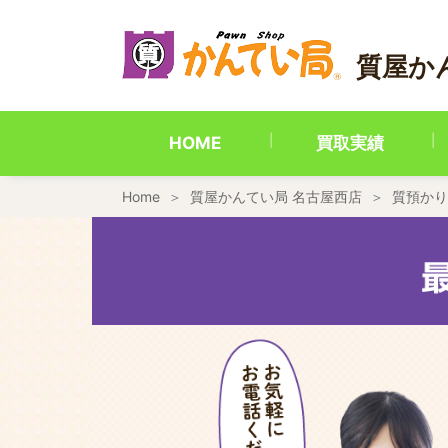
内
容
を
質屋か
ス
キ
ッ
プ
HOME
買取実績
Home
質屋かんてい局 名古屋西店
質預かり