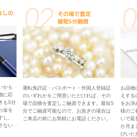
いかも
運転免許証・パスポート・外国人登録証
お品物
物に応
のいずれかをご用意いただければ、その
えする
きも5分
場で品物を査定しご融資できます。最短5
をお決
お金を
分でご融資可能なので、お急ぎの場合は
様のご
すし、
ご来店の前にお気軽にお電話ください。
いで延
さない
か月ま
びいた