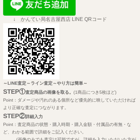
↓ かんてい局名古屋西店 LINE QRコード
～LINE査定～ライン査定～やり方は簡単～
STEP①
査定商品の画像を取る。
(1商品につき5枚ほど)
Point：ダメージや汚れのある個所など優先的に映していただければ
より正確な査定につながります。
STEP②
詳細入力
Point：査定商品の状態・購入時期・購入金額・付属品の有無・な
ど、わかる範囲で詳細をご記入ください。
(画像のみでも査定は可能ですが、詳細を入力いただいた方が