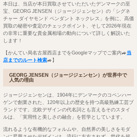
本日は、当店が本日買取させていただいたデンマークの至
宝、GEORG JENSEN（ジョージジェンセン）の「シグネ
チャー ダイヤモンド ペンダント ネックレス」を例に、高価
買取の秘密や査定のチェックポイント、そして2026年現在
の非常に重要な貴金属相場の動向について詳しく解説いた
します！
【かんてい局名古屋西店までをGoogleマップでご案内🚙
当
店までのルート検索
🚙】
GEORG JENSEN（ジョージジェンセン）が世界中で
人気の理由
ジョージジェンセンは、1904年にデンマークのコペンハー
ゲンで創業された、120年以上の歴史を持つ高級熟練工芸ブ
ランドです。北欧デザインの代名詞とも言えるそのスタイ
ルは、「実用性と美しさの融合」を哲学としています。
流れるような有機的なフォルムや、自然界の美しさをモダ
ンに昇華させたデザインは、流行に左右されず、世代を超