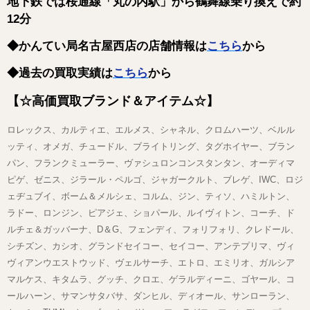
地下鉄では桜通線「丸の内駅」から鶴舞線乗り換えで約
12分
◆かんてい局名古屋西店の店舗情報は
こちら
から
◆過去の買取実績は
こちら
から
【☆高価買取ブランド＆アイテム☆】
ロレックス、カルティエ、エルメス、シャネル、クロムハーツ、ベルル
ッティ、オメガ、チュードル、ブライトリング、タグホイヤー、ブラン
パン、フランクミューラー、ヴァシュロンコンスタンタン、オーディマ
ピゲ、ゼニス、ジラール・ペルゴ、ジャガークルト、ブレゲ、IWC、ロジ
ェヂュブイ、ボーム＆メルシェ、コルム、ジン、ティソ、ハミルトン、
ラドー、ロンジン、ピアジェ、ショパール、ルイヴィトン、コーチ、ド
ルチェ＆ガッバーナ、D＆G、フェンディ、フォリフォリ、クレドール、
シチズン、カシオ、グランドセイコー、セイコー、アンテプリマ、ヴィ
ヴィアンウエストウッド、ヴェルサーチ、エトロ、エミリオ、ガルシア
マルケス、キタムラ、グッチ、クロエ、ゲラルディーニ、ゴヤール、コ
ールハーン、サマンサタバサ、ダンヒル、ディオール、サンローラン、