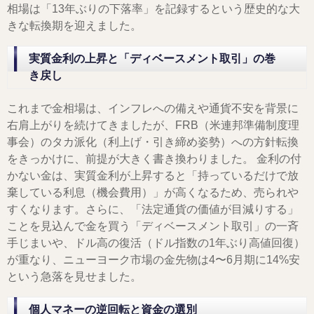
相場は「13年ぶりの下落率」を記録するという歴史的な大
きな転換期を迎えました。
実質金利の上昇と「ディベースメント取引」の巻
き戻し
これまで金相場は、インフレへの備えや通貨不安を背景に
右肩上がりを続けてきましたが、FRB（米連邦準備制度理
事会）のタカ派化（利上げ・引き締め姿勢）への方針転換
をきっかけに、前提が大きく書き換わりました。 金利の付
かない金は、実質金利が上昇すると「持っているだけで放
棄している利息（機会費用）」が高くなるため、売られや
すくなります。さらに、「法定通貨の価値が目減りする」
ことを見込んで金を買う「ディベースメント取引」の一斉
手じまいや、ドル高の復活（ドル指数の1年ぶり高値回復）
が重なり、ニューヨーク市場の金先物は4〜6月期に14%安
という急落を見せました。
個人マネーの逆回転と資金の選別