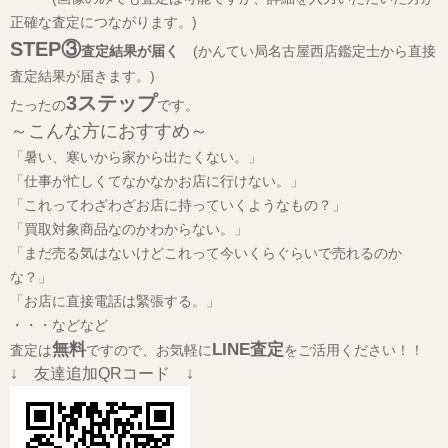
正確な査定につながります。)
STEP③
査定結果が届く
(かんてい局名古屋西店鑑定士から直接
査定結果が届きます。)
3ステップ
たったの
です。
～こんな方におすすめ～
「暑い、寒いから家から出たくない。」
「仕事が忙しくてなかなかお店に行けない。」
「これってわざわざお店に持っていくようなもの？」
「買取対象商品なのかわからない。」
「まだ売る気はないけどこれって今いくらぐらいで売れるのか
な？」
「お店に直接電話は緊張する。」
・・・などなど
無料
LINE査定
査定は
ですので、お気軽に
をご活用ください！！
↓ 友達追加QRコード ↓