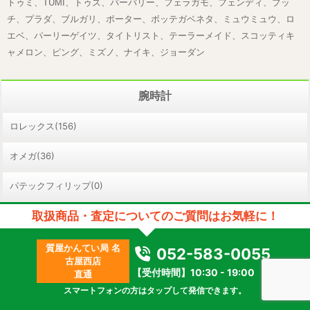
トゥミ、TUMI、トゥズ、バーバリー、フェラガモ、フェンディ、プッ
チ、プラダ、ブルガリ、ポーター、ボッテガベネタ、ミュウミュウ、ロ
エベ、パーリーゲイツ、タイトリスト、テーラーメイド、スコッティキ
ャメロン、ピング、ミズノ、ナイキ、ジョーダン
腕時計
ロレックス(156)
オメガ(36)
パテックフィリップ(0)
取扱商品・査定についてのご質問はお気軽に！
タグホイヤー(13)
ブライトリング(7)
質屋かんてい局 名
052-583-0055
古屋西店
【受付時間】10:30 - 19:00
直通
ブルガリ(8)
スマートフォンの方はタップして発信できます。
カルティエ(39)