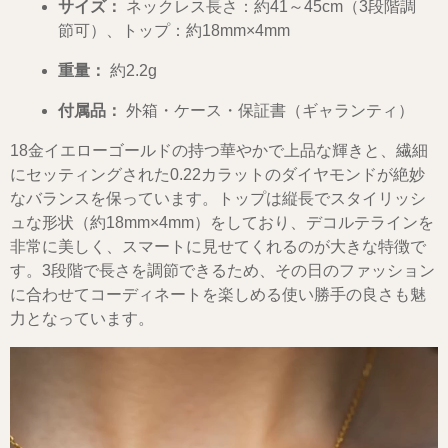
サイズ：
ネックレス長さ：約41～45cm（3段階調
節可）、トップ：約18mm×4mm
重量：
約2.2g
付属品：
外箱・ケース・保証書（ギャランティ）
18金イエローゴールドの持つ華やかで上品な輝きと、繊細
にセッティングされた0.22カラットのダイヤモンドが絶妙
なバランスを保っています。トップは縦長でスタイリッシ
ュな形状（約18mm×4mm）をしており、デコルテラインを
非常に美しく、スマートに見せてくれるのが大きな特徴で
す。3段階で長さを調節できるため、その日のファッション
に合わせてコーディネートを楽しめる使い勝手の良さも魅
力となっています。
動
画
プ
レ