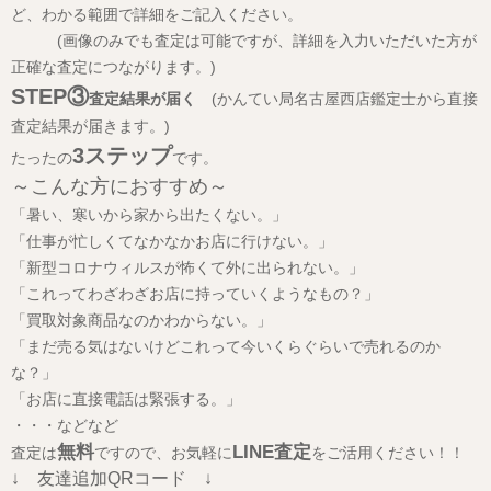
ど、わかる範囲で詳細をご記入ください。
(画像のみでも査定は可能ですが、詳細を入力いただいた方が
正確な査定につながります。)
STEP③
査定結果が届く
(かんてい局名古屋西店鑑定士から直接
査定結果が届きます。)
3ステップ
たったの
です。
～こんな方におすすめ～
「暑い、寒いから家から出たくない。」
「仕事が忙しくてなかなかお店に行けない。」
「新型コロナウィルスが怖くて外に出られない。」
「これってわざわざお店に持っていくようなもの？」
「買取対象商品なのかわからない。」
「まだ売る気はないけどこれって今いくらぐらいで売れるのか
な？」
「お店に直接電話は緊張する。」
・・・などなど
無料
LINE査定
査定は
ですので、お気軽に
をご活用ください！！
↓ 友達追加QRコード ↓