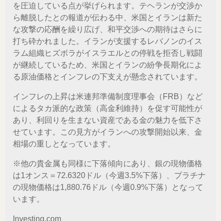
を圧迫している点が挙げられます。テヘランが交渉か
ら離脱したとの報道が伝わる中、米国とイランは新た
な攻撃の応酬を繰り広げ、和平交渉への期待はさらに
打ち砕かれました。イランが支援するレバノンのイス
ラム組織ヒズボラがイスラエルとの停戦を拒否し戦闘
が継続しているため、米国とイランの紛争長期化によ
る原油価格とインフレの下支えが懸念されています。
インフレの上昇は米連邦準備制度理事会（FRB）など
によるタカ派的な政策（高金利維持）を促す可能性が
あり、利回りを生まない資産である金の魅力を低下さ
せています。この見方がイランへの攻撃開始以来、金
相場の重しとなっています。
※他の貴金属も同様に下落傾向にあり、銀の現物価格
は1オンス＝72.6320ドル（今週3.5%下落）、プラチナ
の現物価格は1,880.76ドル（今週0.9%下落）となって
います。
Investing.com