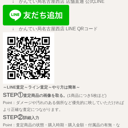
↓ かんてい局名古屋西店 店舗直通 公式LINE
↓ かんてい局名古屋西店 LINE QRコード
～LINE査定～ライン査定～やり方は簡単～
STEP①
査定商品の画像を取る。
(1商品につき5枚ほど)
Point：ダメージや汚れのある個所など優先的に映していただければ
より正確な査定につながります。
STEP②
詳細入力
Point：査定商品の状態・購入時期・購入金額・付属品の有無・な