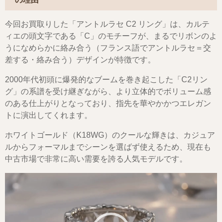
今回お買取りした「アントルラセ C2 リング」は、カルテ
ィエの頭文字である「C」のモチーフが、まるでリボンのよ
うになめらかに絡み合う（フランス語でアントルラセ＝交
差する・絡み合う）デザインが特徴です。
2000年代初頭に爆発的なブームを巻き起こした「C2リン
グ」の系譜を受け継ぎながら、より立体的でボリューム感
のある仕上がりとなっており、指先を華やかかつエレガン
トに演出してくれます。
ホワイトゴールド（K18WG）のクールな輝きは、カジュア
ルからフォーマルまでシーンを選ばず使えるため、現在も
中古市場で非常に高い需要を誇る人気モデルです。
動
画
プ
レ