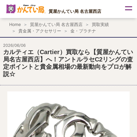
内
容
質屋かんてい局 名古屋西店
を
ス
Home
質屋かんてい局 名古屋西店
買取実績
キ
貴金属・アクセサリー
金・プラチナ
ッ
プ
2026/06/06
カルティエ（Cartier）買取なら【質屋かんてい
局名古屋西店】へ！アントルラセC2リングの査
定ポイントと貴金属相場の最新動向をプロが解
説☆