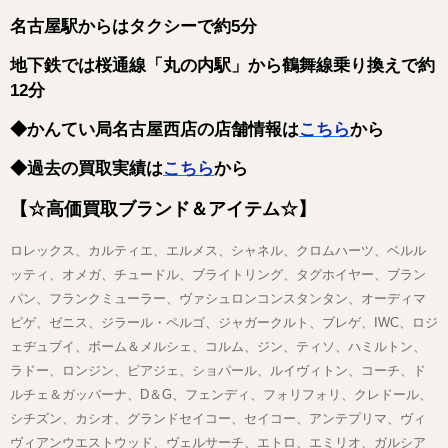
名古屋駅からはタクシーで約5分
地下鉄では桜通線「丸の内駅」から鶴舞線乗り換えで約
12分
◆かんてい局名古屋西店の店舗情報は
こちら
から
◆過去の買取実績は
こちら
から
【☆高価買取ブランド＆アイテム☆】
ロレックス、カルティエ、エルメス、シャネル、クロムハーツ、ベルル
ッティ、オメガ、チュードル、ブライトリング、タグホイヤー、ブラン
パン、フランクミューラー、ヴァシュロンコンスタンタン、オーディマ
ピゲ、ゼニス、ジラール・ペルゴ、ジャガークルト、ブレゲ、IWC、ロジ
ェヂュブイ、ボーム＆メルシェ、コルム、ジン、ティソ、ハミルトン、
ラドー、ロンジン、ピアジェ、ショパール、ルイヴィトン、コーチ、ド
ルチェ＆ガッバーナ、D＆G、フェンディ、フォリフォリ、クレドール、
シチズン、カシオ、グランドセイコー、セイコー、アンテプリマ、ヴィ
ヴィアンウエストウッド、ヴェルサーチ、エトロ、エミリオ、ガルシア