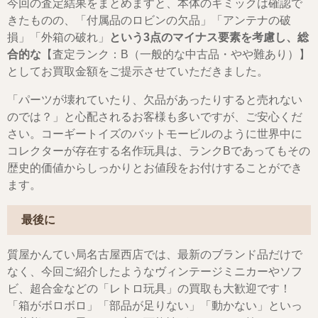
今回の査定結果をまとめますと、本体のギミックは確認で
きたものの、「付属品のロビンの欠品」「アンテナの破
損」「外箱の破れ」
という3点のマイナス要素を考慮し、総
合的な
【査定ランク：B（一般的な中古品・やや難あり）】
としてお買取金額をご提示させていただきました。
「パーツが壊れていたり、欠品があったりすると売れない
のでは？」と心配されるお客様も多いですが、ご安心くだ
さい。コーギートイズのバットモービルのように世界中に
コレクターが存在する名作玩具は、ランクBであってもその
歴史的価値からしっかりとお値段をお付けすることができ
ます。
最後に
質屋かんてい局名古屋西店では、最新のブランド品だけで
なく、今回ご紹介したようなヴィンテージミニカーやソフ
ビ、超合金などの「レトロ玩具」の買取も大歓迎です！
「箱がボロボロ」「部品が足りない」「動かない」といっ