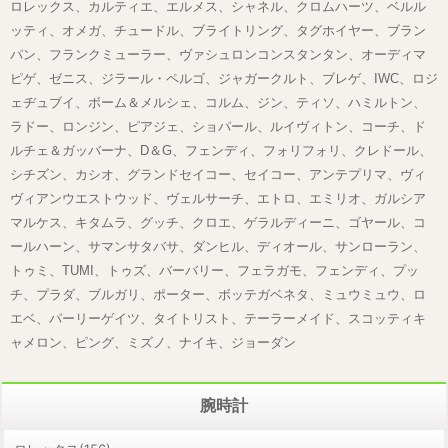
ロレックス、カルティエ、エルメス、シャネル、クロムハーツ、ベルル
ッティ、オメガ、チュードル、ブライトリング、タグホイヤー、ブラン
パン、フランクミューラー、ヴァシュロンコンスタンタン、オーディマ
ピゲ、ゼニス、ジラール・ペルゴ、ジャガークルト、ブレゲ、IWC、ロジ
ェヂュブイ、ボーム＆メルシェ、コルム、ジン、ティソ、ハミルトン、
ラドー、ロンジン、ピアジェ、ショパール、ルイヴィトン、コーチ、ド
ルチェ＆ガッバーナ、D＆G、フェンディ、フォリフォリ、クレドール、
シチズン、カシオ、グランドセイコー、セイコー、アンテプリマ、ヴィ
ヴィアンウエストウッド、ヴェルサーチ、エトロ、エミリオ、ガルシア
マルケス、キタムラ、グッチ、クロエ、ゲラルディーニ、ゴヤール、コ
ールハーン、サマンサタバサ、ダンヒル、ディオール、サンローラン、
トゥミ、TUMI、トゥズ、バーバリー、フェラガモ、フェンディ、プッ
チ、プラダ、ブルガリ、ポーター、ボッテガベネタ、ミュウミュウ、ロ
エベ、パーリーゲイツ、タイトリスト、テーラーメイド、スコッティキ
ャメロン、ピング、ミズノ、ナイキ、ジョーダン
腕時計