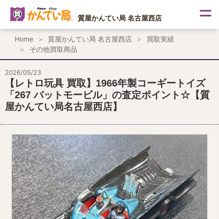
内
容
質屋かんてい局 名古屋西店
を
ス
Home
質屋かんてい局 名古屋西店
買取実績
キ
その他買取商品
ッ
プ
2026/05/23
【レトロ玩具 買取】1966年製コーギートイズ
「267 バットモービル」の査定ポイント☆【質
屋かんてい局名古屋西店】