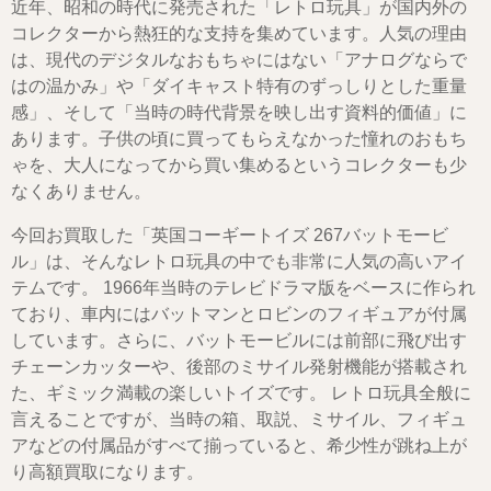
近年、昭和の時代に発売された「レトロ玩具」が国内外の
コレクターから熱狂的な支持を集めています。人気の理由
は、現代のデジタルなおもちゃにはない「アナログならで
はの温かみ」や「ダイキャスト特有のずっしりとした重量
感」、そして「当時の時代背景を映し出す資料的価値」に
あります。子供の頃に買ってもらえなかった憧れのおもち
ゃを、大人になってから買い集めるというコレクターも少
なくありません。
今回お買取した「英国コーギートイズ 267バットモービ
ル」は、そんなレトロ玩具の中でも非常に人気の高いアイ
テムです。 1966年当時のテレビドラマ版をベースに作られ
ており、車内にはバットマンとロビンのフィギュアが付属
しています。さらに、バットモービルには前部に飛び出す
チェーンカッターや、後部のミサイル発射機能が搭載され
た、ギミック満載の楽しいトイズです。 レトロ玩具全般に
言えることですが、当時の箱、取説、ミサイル、フィギュ
アなどの付属品がすべて揃っていると、希少性が跳ね上が
り高額買取になります。