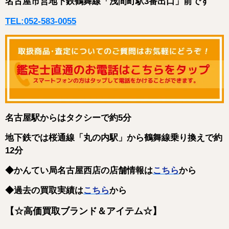
名古屋市営地下鉄鶴舞線「浅間町駅3番出口」前です
TEL:052-583-0055
名古屋駅からはタクシーで約5分
地下鉄では桜通線「丸の内駅」から鶴舞線乗り換えで約
12分
◆かんてい局名古屋西店の店舗情報は
こちら
から
◆過去の買取実績は
こちら
から
【☆高価買取ブランド＆アイテム☆】