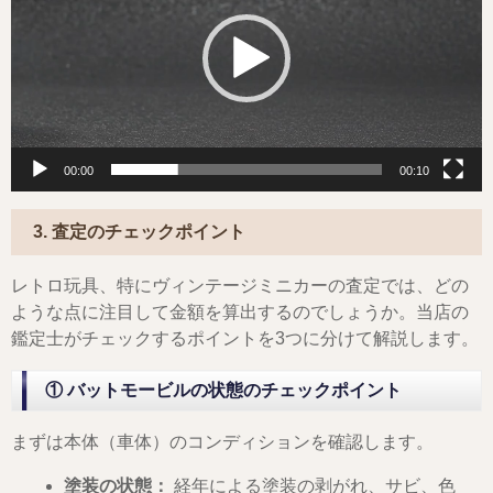
レ
ー
ヤ
ー
00:00
00:10
3. 査定のチェックポイント
レトロ玩具、特にヴィンテージミニカーの査定では、どの
ような点に注目して金額を算出するのでしょうか。当店の
鑑定士がチェックするポイントを3つに分けて解説します。
① バットモービルの状態のチェックポイント
まずは本体（車体）のコンディションを確認します。
塗装の状態：
経年による塗装の剥がれ、サビ、色