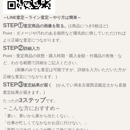
～LINE査定～ライン査定～やり方は簡単～
STEP①
査定商品の画像を取る。
(1商品につき5枚ほど)
Point：ダメージや汚れのある個所など優先的に映していただければ
より正確な査定につながります。
STEP②
詳細入力
Point：査定商品の状態・購入時期・購入金額・付属品の有無・な
ど、わかる範囲で詳細をご記入ください。
(画像のみでも査定は可能ですが、詳細を入力いただいた方が
正確な査定につながります。)
STEP③
査定結果が届く
(かんてい局名古屋西店鑑定士から直接
査定結果が届きます。)
3ステップ
たったの
です。
～こんな方におすすめ～
「暑い、寒いから家から出たくない。」
「仕事が忙しくてなかなかお店に行けない。」
「新型コロナウィルスが怖くて外に出られない。」