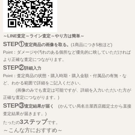
～LINE査定～ライン査定～やり方は簡単～
STEP①
査定商品の画像を取る。
(1商品につき5枚ほど)
Point：ダメージや汚れのある個所など優先的に映していただければ
より正確な査定につながります。
STEP②
詳細入力
Point：査定商品の状態・購入時期・購入金額・付属品の有無・な
ど、わかる範囲で詳細をご記入ください。
(画像のみでも査定は可能ですが、詳細を入力いただいた方が
正確な査定につながります。)
STEP③
査定結果が届く
(かんてい局名古屋西店鑑定士から直接
査定結果が届きます。)
3ステップ
たったの
です。
～こんな方におすすめ～