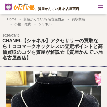
内
容
質屋かんてい局 名古屋西店
を
ス
Home
質屋かんてい局 名古屋西店
買取実績
キ
小物・雑貨
シャネル
ッ
プ
2026/03/16
CHANEL【シャネル】アクセサリーの買取な
ら！ココマークネックレスの査定ポイントと高
価買取のコツを質屋が解説☆【質屋かんてい局
名古屋西店】