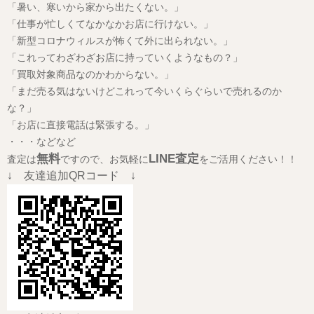
「暑い、寒いから家から出たくない。」
「仕事が忙しくてなかなかお店に行けない。」
「新型コロナウィルスが怖くて外に出られない。」
「これってわざわざお店に持っていくようなもの？」
「買取対象商品なのかわからない。」
「まだ売る気はないけどこれって今いくらぐらいで売れるのか
な？」
「お店に直接電話は緊張する。」
・・・などなど
無料
LINE査定
査定は
ですので、お気軽に
をご活用ください！！
↓ 友達追加QRコード ↓