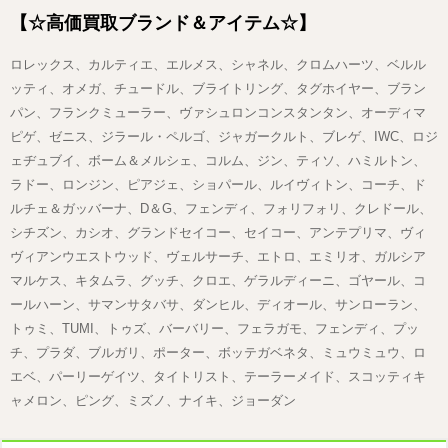
【☆高価買取ブランド＆アイテム☆】
ロレックス、カルティエ、エルメス、シャネル、クロムハーツ、ベルル
ッティ、オメガ、チュードル、ブライトリング、タグホイヤー、ブラン
パン、フランクミューラー、ヴァシュロンコンスタンタン、オーディマ
ピゲ、ゼニス、ジラール・ペルゴ、ジャガークルト、ブレゲ、IWC、ロジ
ェヂュブイ、ボーム＆メルシェ、コルム、ジン、ティソ、ハミルトン、
ラドー、ロンジン、ピアジェ、ショパール、ルイヴィトン、コーチ、ド
ルチェ＆ガッバーナ、D＆G、フェンディ、フォリフォリ、クレドール、
シチズン、カシオ、グランドセイコー、セイコー、アンテプリマ、ヴィ
ヴィアンウエストウッド、ヴェルサーチ、エトロ、エミリオ、ガルシア
マルケス、キタムラ、グッチ、クロエ、ゲラルディーニ、ゴヤール、コ
ールハーン、サマンサタバサ、ダンヒル、ディオール、サンローラン、
トゥミ、TUMI、トゥズ、バーバリー、フェラガモ、フェンディ、プッ
チ、プラダ、ブルガリ、ポーター、ボッテガベネタ、ミュウミュウ、ロ
エベ、パーリーゲイツ、タイトリスト、テーラーメイド、スコッティキ
ャメロン、ピング、ミズノ、ナイキ、ジョーダン