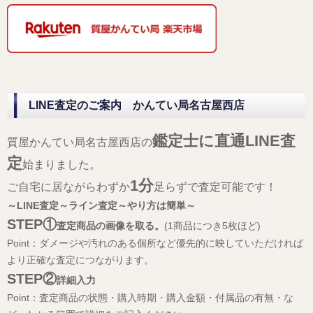
LINE査定のご案内 かんてい局名古屋西店
鑑定士に直通LINE査
質屋かんてい局名古屋西店の
定
始まりました。
1分
ご自宅に居ながらわずか
足らずで査定可能です！
～LINE査定～ライン査定～やり方は簡単～
STEP①
査定商品の画像を取る。
(1商品につき5枚ほど)
Point：ダメージや汚れのある個所など優先的に映していただければ
より正確な査定につながります。
STEP②
詳細入力
Point：査定商品の状態・購入時期・購入金額・付属品の有無・な