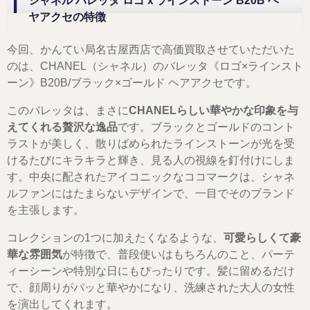
シャネル バレッタ ロゴｘラインストーン B20B ヘ
ヤアクセの特徴
今回、かんてい局名古屋西店で高価買取させていただいた
のは、CHANEL（シャネル）のバレッタ《ロゴ×ラインスト
ーン》B20B/ブラック×ゴールド ヘアアクセです。
このバレッタは、まさに
CHANELらしい華やかな印象を与
えてくれる贅沢な逸品
です。ブラックとゴールドのコント
ラストが美しく、散りばめられたラインストーンが光を受
けるたびにキラキラと輝き、見る人の視線を釘付けにしま
す。中央に配されたアイコニックなココマークは、シャネ
ルファンにはたまらないデザインで、一目でそのブランド
を主張します。
コレクションの1つに加えたくなるような、
可愛らしくて豪
華な雰囲気
が特徴で、普段使いはもちろんのこと、パーテ
ィーシーンや特別な日にもぴったりです。髪に留めるだけ
で、顔周りがパッと華やかになり、洗練された大人の女性
を演出してくれます。