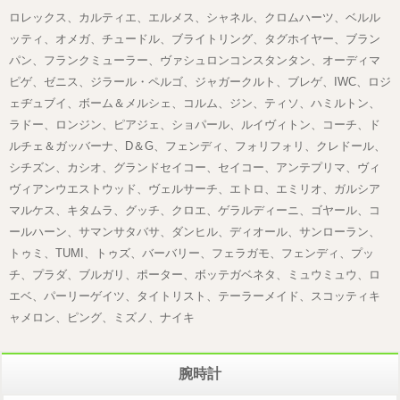
ロレックス、カルティエ、エルメス、シャネル、クロムハーツ、ベルル
ッティ、オメガ、チュードル、ブライトリング、タグホイヤー、ブラン
パン、フランクミューラー、ヴァシュロンコンスタンタン、オーディマ
ピゲ、ゼニス、ジラール・ペルゴ、ジャガークルト、ブレゲ、IWC、ロジ
ェヂュブイ、ボーム＆メルシェ、コルム、ジン、ティソ、ハミルトン、
ラドー、ロンジン、ピアジェ、ショパール、ルイヴィトン、コーチ、ド
ルチェ＆ガッバーナ、D＆G、フェンディ、フォリフォリ、クレドール、
シチズン、カシオ、グランドセイコー、セイコー、アンテプリマ、ヴィ
ヴィアンウエストウッド、ヴェルサーチ、エトロ、エミリオ、ガルシア
マルケス、キタムラ、グッチ、クロエ、ゲラルディーニ、ゴヤール、コ
ールハーン、サマンサタバサ、ダンヒル、ディオール、サンローラン、
トゥミ、TUMI、トゥズ、バーバリー、フェラガモ、フェンディ、プッ
チ、プラダ、ブルガリ、ポーター、ボッテガベネタ、ミュウミュウ、ロ
エベ、パーリーゲイツ、タイトリスト、テーラーメイド、スコッティキ
ャメロン、ピング、ミズノ、ナイキ
腕時計