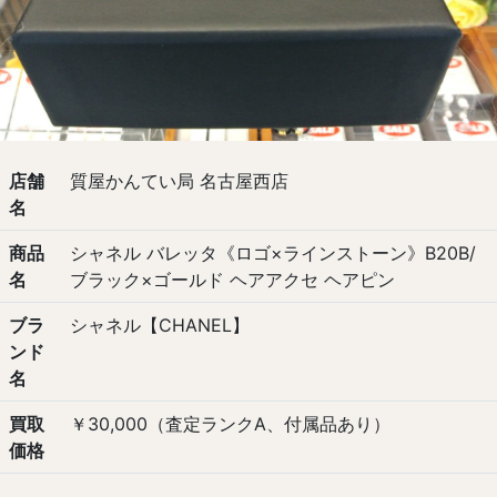
店舗
質屋かんてい局 名古屋西店
名
商品
シャネル バレッタ《ロゴ×ラインストーン》B20B/
名
ブラック×ゴールド ヘアアクセ ヘアピン
ブラ
シャネル【CHANEL】
ンド
名
買取
￥30,000（査定ランクA、付属品あり）
価格