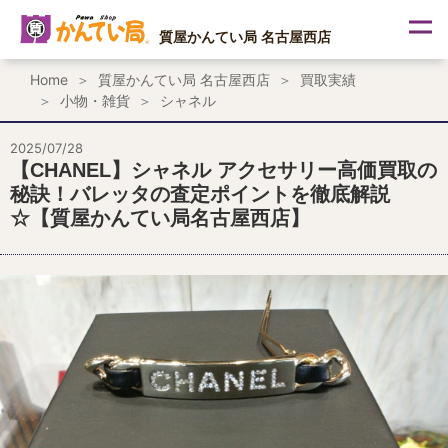
内
容
質屋かんてい局 名古屋西店
を
ス
Home
質屋かんてい局 名古屋西店
買取実績
キ
小物・雑貨
シャネル
ッ
プ
2025/07/28
【CHANEL】シャネル アクセサリー高価買取の
秘訣！バレッタの査定ポイントを徹底解説
☆【質屋かんてい局名古屋西店】