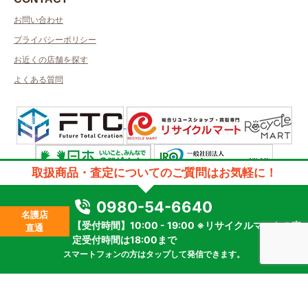
お問い合わせ
プライバシーポリシー
お近くの店舗を探す
よくある質問
取扱商品・査定についてのご質問はお気軽に！
許可管轄：沖縄県公安委員会
古物商許可番号：第971010900014号／取得者名：株式会社ビッグジェイ
0980-54-6640
質屋許可番号：第971091900001号／取得者名：株式会社ビッグジェイ
名護店
【受付時間】10:00 - 19:00 ※リサイクルマートの査
2023 © kanteikyoku.jp allrights reseved.
直通
定受付時間は18:00まで
スマートフォンの方はタップして発信できます。