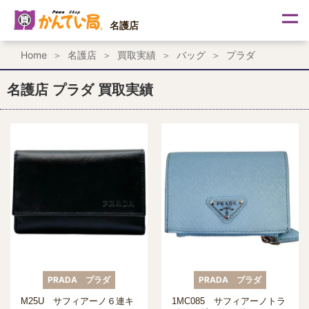
内
容
名護店
を
ス
Home
名護店
買取実績
バッグ
プラダ
キ
ッ
プ
名護店 プラダ 買取実績
PRADA プラダ
PRADA プラダ
M25U サフィアーノ６連キ
1MC085 サフィアーノトラ