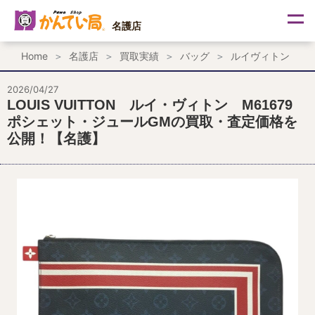
内
容
名護店
を
ス
Home
名護店
買取実績
バッグ
ルイヴィトン
キ
ッ
プ
2026/04/27
LOUIS VUITTON ルイ・ヴィトン M61679
ポシェット・ジュールGMの買取・査定価格を
公開！【名護】