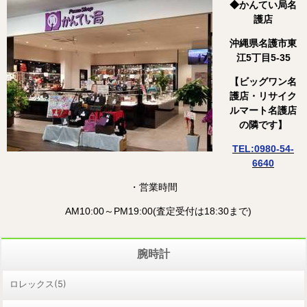
◆かんてい局名
護店
沖縄県名護市東
江5
丁目5-35
【ビッグワン名
護店・リサイク
ルマート名護店
の隣です】
TEL:09
80-54-
6640
・営業時間
AM10:00～PM19:00(査定受付は18:30まで)
腕時計
ロレックス(5)