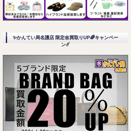
✨かんてい局名護店 限定㊗️買取りUP🌈キャンペー
ン☄️