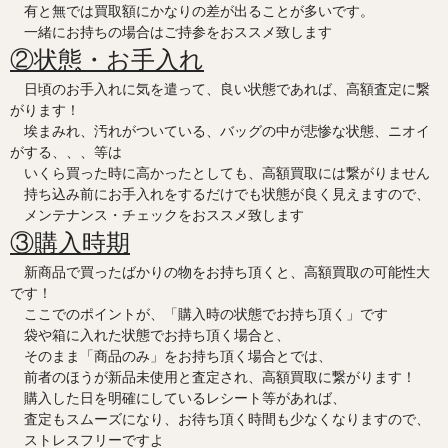
有と無では買取額にかなりの差が出ることが多いです。
一緒にお持ちの場合はご持参をおススメ致します
②状態・お手入れ
日頃のお手入れに気を遣って、良い状態であれば、高額査定に繋
がります！
埃まみれ、汚れがついている、バッグの中が悲惨な状態、ニオイ
がする、、、等は
いくら買った時に高かったとしても、高額買取には繋がりません
持ち込み前にお手入れをするだけでも状態が良く見えますので、
メンテナンス・チェックをおススメ致します
③購入時期
新商品で買ったばかりの物をお持ち頂くと、高額買取の可能性大
です！
ここでのポイントが、「購入時の状態でお持ち頂く」です
袋や箱に入れた状態でお持ち頂く場合と、
そのまま「商品のみ」をお持ち頂く場合とでは、
前者のほうが新品未使用と査定され、高額買取に繋がります！
購入した日を明確にしているレシート等があれば、
査定もスムーズになり、お待ち頂く時間も少なくなりますので、
ストレスフリーですよ