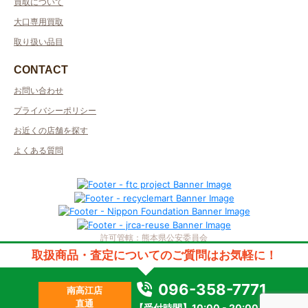
買取について
大口専用買取
取り扱い品目
CONTACT
お問い合わせ
プライバシーポリシー
お近くの店舗を探す
よくある質問
許可管轄：熊本県公安委員会
古物商許可番号：第931020001326号／取得者名：株式会社英和実業
取扱商品・査定についてのご質問はお気軽に！
質屋許可番号：第931020001326号／取得者名：株式会社英和実業
2023 © kanteikyoku.jp allrights reseved.
096-358-7771
南高江店
直通
【受付時間】10:00 - 20:00