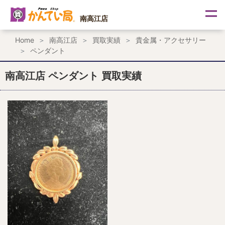
内
容
南高江店
を
ス
Home
南高江店
買取実績
貴金属・アクセサリー
キ
ペンダント
ッ
プ
南高江店 ペンダント 買取実績