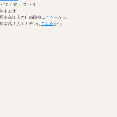
10：00～20：00
年中無休
局南高江店の店舗情報は
こちら
から
局南高江店エキテンは
こちら
から