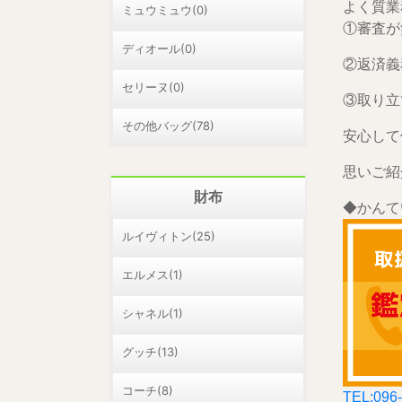
よく質業
ミュウミュウ(0)
①審査が
ディオール(0)
②返済義
セリーヌ(0)
③取り立
その他バッグ(78)
安心して
思いご紹
財布
◆かんて
ルイヴィトン(25)
エルメス(1)
シャネル(1)
グッチ(13)
コーチ(8)
TEL:096