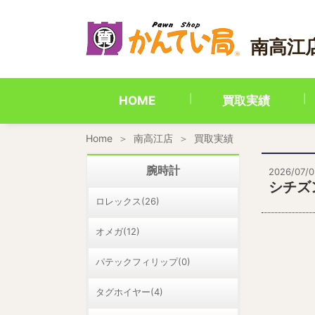
内
容
を
南高江
ス
キ
ッ
プ
HOME
買取実績
Home
南高江店
買取実績
腕時計
2026/07/0
シチズン
ロレックス(26)
オメガ(12)
パテックフィリップ(0)
タグホイヤー(4)