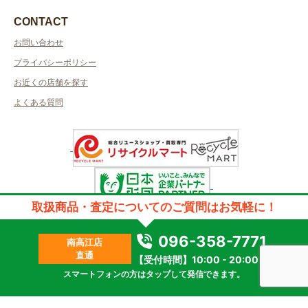
CONTACT
お問い合わせ
プライバシーポリシー
お近くの店舗を探す
よくある質問
取扱商品・査定についてのご質問はお気軽に！
許可管轄：熊本県公安委員会
古物商許可番号：第931020001326号／取得者名：株式会社英和実業
質屋許可番号：第931020001326号／取得者名：株式会社英和実業
096-358-7771
南高江店
2023 © kanteikyoku.jp allrights reseved.
直通
【受付時間】10:00 - 20:00
スマートフォンの方はタップして発信できます。