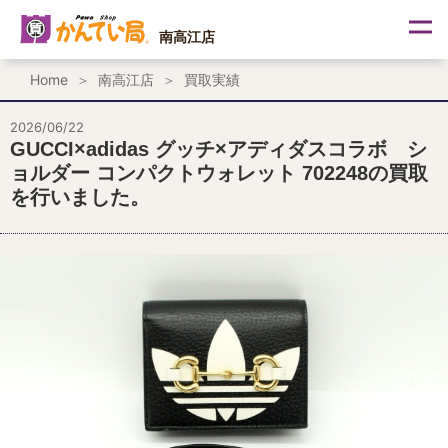
内
容
南高江店
を
ス
Home
南高江店
買取実績
キ
ッ
プ
2026/06/22
GUCCI×adidas グッチ×アディダスコラボ シ
ョルダー コンパクトウォレット 702248の買取
を行いました。