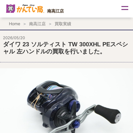
内
容
南高江店
を
ス
Home
南高江店
買取実績
キ
ッ
プ
2026/05/20
ダイワ 23 ソルティスト TW 300XHL PEスペシ
ャル 左ハンドルの買取を行いました。