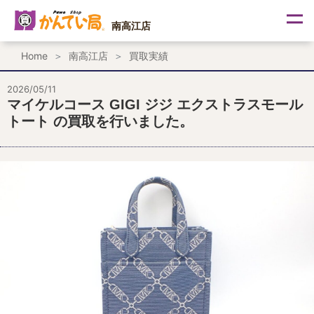
内
容
南高江店
を
ス
Home
南高江店
買取実績
キ
ッ
プ
2026/05/11
マイケルコース GIGI ジジ エクストラスモール
トート の買取を行いました。