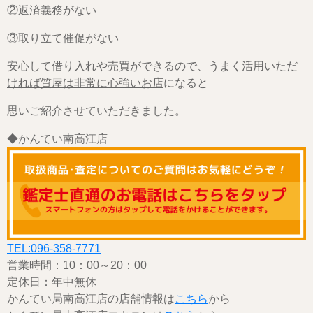
②返済義務がない
③取り立て催促がない
安心して借り入れや売買ができるので、
うまく活用いただ
ければ質屋は非常に心強いお店
になると
思いご紹介させていただきました。
◆かんてい南高江店
TEL:096-358-7771
営業時間：10：00～20：00
定休日：年中無休
かんてい局南高江店の店舗情報は
こちら
から