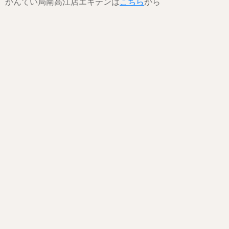
かんてい局南高江店エキテンは
こちら
から