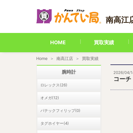
内
容
を
南高江
ス
キ
ッ
プ
HOME
買取実績
Home
南高江店
買取実績
腕時計
2026/04/1
コーチ
ロレックス(26)
オメガ(12)
パテックフィリップ(0)
タグホイヤー(4)