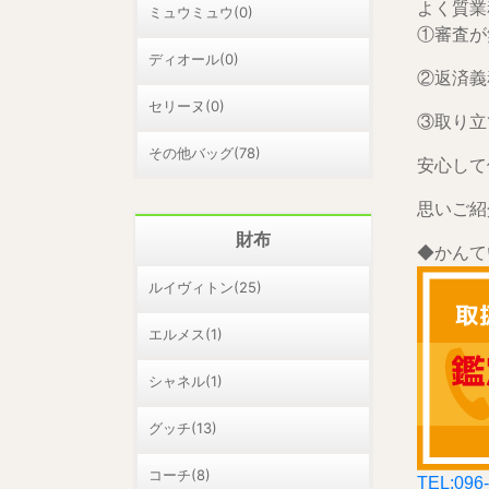
よく質業
ミュウミュウ(0)
①審査が
ディオール(0)
②返済義
セリーヌ(0)
③取り立
その他バッグ(78)
安心して
思いご紹
財布
◆かんて
ルイヴィトン(25)
エルメス(1)
シャネル(1)
グッチ(13)
コーチ(8)
TEL:096