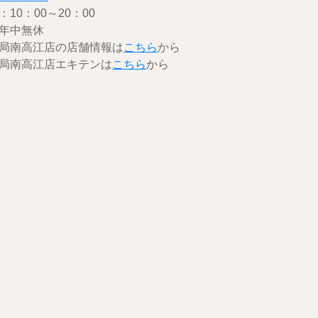
10：00～20：00
年中無休
局南高江店の店舗情報は
こちら
から
局南高江店エキテンは
こちら
から