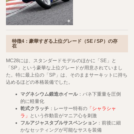
特徴4：豪華すぎる上位グレード（SE / SP）の存
在
MC28には、スタンダードモデルのほかに「SE」と
「SP」という豪華な上位グレードが用意されていまし
た。特に最上位の「SP」は、そのままサーキットに持ち
込めるほどの本格装備でした。
マグネシウム鍛造ホイール
：バネ下重量を圧倒
的に軽量化
乾式クラッチ
：レーサー特有の
「シャラシャ
ラ」
という作動音がマニア心を刺激
フルアジャスタブルサスペンション
：前後に細
かなセッティングが可能なサスを装備