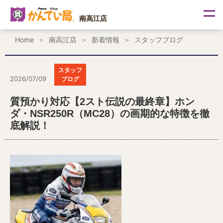
内
容
南高江店
を
ス
Home
南高江店
新着情報
スタッフブログ
キ
ッ
プ
スタッフ
2026/07/09
ブログ
質預かり対応【2スト伝説の最終章】ホン
ダ・NSR250R（MC28）の画期的な特徴を徹
底解説！