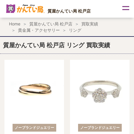
内
容
質屋かんてい局 松戸店
を
ス
Home
質屋かんてい局 松戸店
買取実績
キ
貴金属・アクセサリー
リング
ッ
プ
質屋かんてい局 松戸店 リング 買取実績
ノーブランドジュエリー
ノーブランドジュエリー