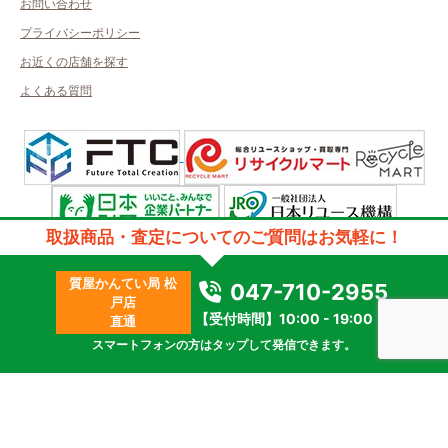
お問い合わせ
プライバシーポリシー
お近くの店舗を探す
よくある質問
取扱商品・査定についてのご質問はお気軽に！
許可管轄：千葉県公安委員会
古物商許可番号：第303251506192号／取得者名：伯楽株式会社
質屋かんてい局 松
質屋許可番号：第441380000009号／取得者名：伯楽株式会社
047-710-2955
戸店
2023 © kanteikyoku.jp allrights reseved.
【受付時間】10:00 - 19:00
直通
スマートフォンの方はタップして発信できます。