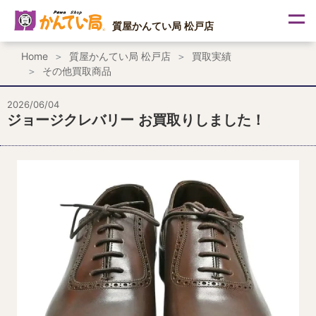
内
容
質屋かんてい局 松戸店
を
ス
Home
質屋かんてい局 松戸店
買取実績
キ
その他買取商品
ッ
プ
2026/06/04
ジョージクレバリー お買取りしました！