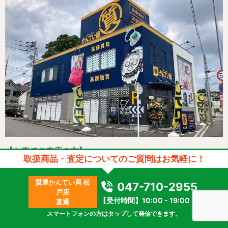
【お車でご来店の方】
取扱商品・査定についてのご質問はお気軽に！
国道6号線（水戸街道）沿い、テラスモール松戸より北へ車
で3分の交差点「小金消防署入口」に立地しています。青と
質屋かんてい局 松
047-710-2955
黄色の質の看板、のぼりが目印です。
戸店
【受付時間】10:00 - 19:00
直通
松戸方面からお越しの方は、木曽路さんを右手に見た交差
スマートフォンの方はタップして発信できます。
点を過ぎて左折すると、すぐに駐車場がございます。