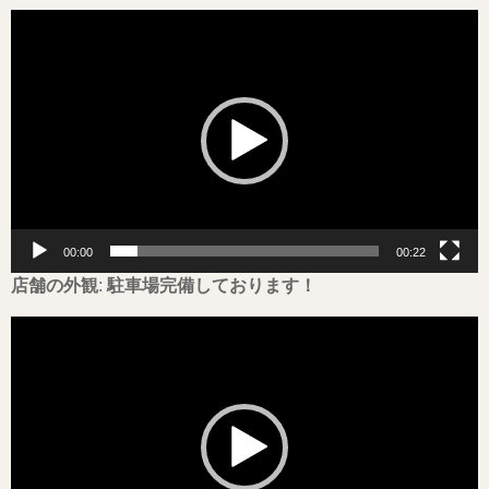
動
画
プ
レ
ー
ヤ
ー
00:00
00:22
店舗の外観
:
駐車場完備しております！
動
画
プ
レ
ー
ヤ
ー