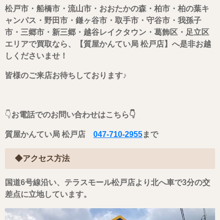
松戸市・船橋市・流山市・おおたかの森・柏市・柏の葉キ
ャンパス・野田市・鎌ヶ谷市・取手市・守谷市・我孫子
市・
三郷市・新三郷・越谷レイクタウン・葛飾区・足立区
エリアで買取なら、【質屋かんてい局 松戸店】へ是非お越
しくださいませ！
皆様のご来店お待ちしております♪
👇
お電話でのお問い合わせはこちら👇
質屋かんてい局 松戸店
047-710-2955
まで
◆アクセス方法
国道6号線沿い、テラスモール松戸店より北へ車で3分の交
差点に立地しています。