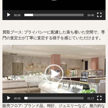
00:00
00:40
買取ブース: プライバシーに配慮した落ち着いた空間で、専
門の査定士が丁寧に査定する様子を感じていただけます。
動
画
プ
レ
ー
ヤ
ー
00:00
01:17
販売フロア: ブランド品、時計、ジュエリーなど、魅力的な