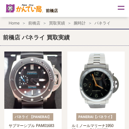
内
容
前橋店
を
ス
Home
前橋店
買取実績
腕時計
パネライ
キ
ッ
プ
前橋店 パネライ 買取実績
パネライ 【PANERAI】
PANERAI【パネライ】
サブマーシブル PAM01683
ルミノールマリーナ1950