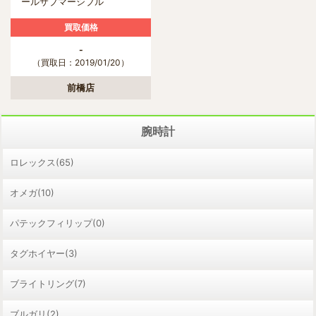
ールサブマーシブル
PAM00024 】群馬県前橋市
のお客様から買取いたしまし
買取価格
た。
-
（買取日：2019/01/20）
前橋店
腕時計
ロレックス(65)
オメガ(10)
パテックフィリップ(0)
タグホイヤー(3)
ブライトリング(7)
ブルガリ(2)