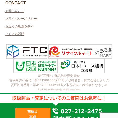
CONTACT
お問い合わせ
プライバシーポリシー
お近くの店舗を探す
よくある質問
許可管轄：群馬県公安委員会
古物商許可番号：第421200000934号／取得者名：株式会社むさしの
質屋許可番号：第421200000200号／取得者名：株式会社むさしの
2023 © kanteikyoku.jp allrights reseved.
取扱商品・査定についてのご質問はお気軽に！
027-212-2475
前橋店
直通