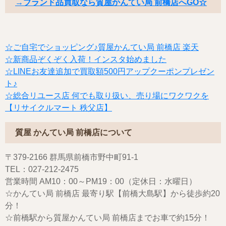
→ブランド品買取なら質屋かんてい局 前橋店へGO☆
☆ご自宅でショッピング♪質屋かんてい局 前橋店 楽天
☆新商品ぞくぞく入荷！インスタ始めました
☆LINEお友達追加で買取額500円アップクーポンプレゼン
ト♪
☆総合リユース店 何でも取り扱い、売り場にワクワクを
【リサイクルマート 秩父店】
質屋 かんてい局 前橋店について
〒379-2166 群馬県前橋市野中町91-1
TEL：027-212-2475
営業時間 AM10：00～PM19：00（定休日：水曜日）
☆かんてい局 前橋店 最寄り駅【前橋大島駅】から徒歩約20
分！
☆前橋駅から質屋かんてい局 前橋店までお車で約15分！