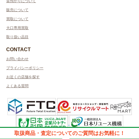
質預かりについて
販売について
買取について
大口専用買取
取り扱い品目
CONTACT
お問い合わせ
プライバシーポリシー
お近くの店舗を探す
よくある質問
取扱商品・査定についてのご質問はお気軽に！
許可管轄：群馬県公安委員会