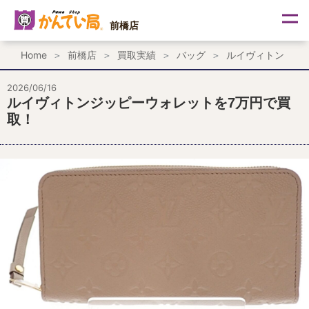
内
容
前橋店
を
ス
Home
前橋店
買取実績
バッグ
ルイヴィトン
キ
ッ
プ
2026/06/16
ルイヴィトンジッピーウォレットを7万円で買
取！