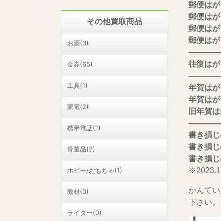
郵便はが
郵便はが
その他買取商品
郵便はが
郵便はが
お酒(3)
————
往復はが
金券(65)
————
工具(1)
年賀はが
年賀はが
家電(2)
旧年賀は
————
携帯電話(1)
書き損じ
書き損じ
骨董品(2)
書き損じ
ホビー/おもちゃ(1)
※202
かんてい
教材(0)
下さい。
ライター(0)