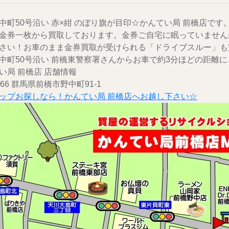
中町50号沿い 赤×紺 のぼり旗が目印☆かんてい局 前橋店です
金券一枚から買取しております。金券ご自宅に眠っていません
さい！お車のまま金券買取が受けられる「ドライブスルー」も
中町50号沿い 前橋東警察署さんからお車で約3分ほどの距離
い局 前橋店 店舗情報
2166 群馬県前橋市野中町91-1
ップお探しなら！かんてい局 前橋店へお越し下さい☆