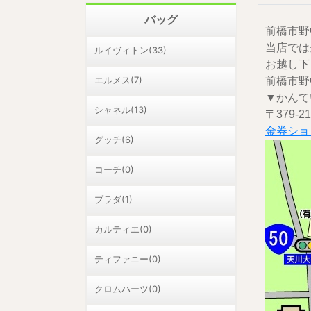
バッグ
前橋市野
当店では
ルイヴィトン(33)
お越し下
エルメス(7)
前橋市野
▼かんて
シャネル(13)
〒379-
金券ショ
グッチ(6)
コーチ(0)
プラダ(1)
カルティエ(0)
ティファニー(0)
クロムハーツ(0)