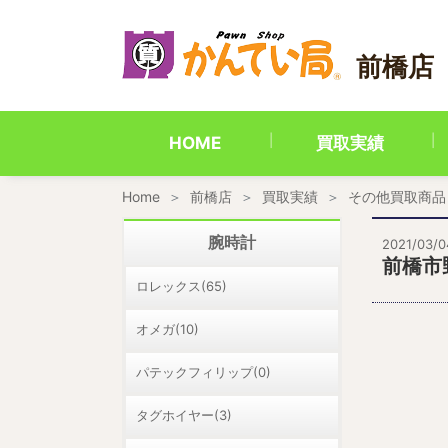
内
容
を
前橋店
ス
キ
ッ
プ
HOME
買取実績
Home
前橋店
買取実績
その他買取商品
腕時計
2021/03/0
前橋市
ロレックス(65)
オメガ(10)
パテックフィリップ(0)
タグホイヤー(3)