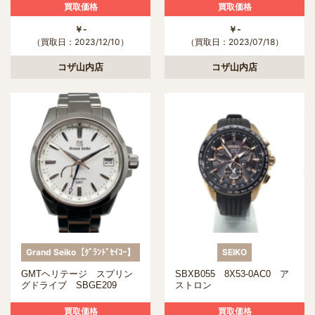
200M防水
水
買取価格
買取価格
￥-
￥-
（買取日：2023/12/10）
（買取日：2023/07/18）
コザ山内店
コザ山内店
Grand Seiko【ｸﾞﾗﾝﾄﾞｾｲｺｰ】
SEIKO
GMTヘリテージ スプリン
SBXB055 8X53-0AC0 ア
グドライブ SBGE209
ストロン
買取価格
買取価格