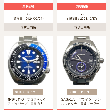
ォーツ ブラック 10気圧
クォーツ 1000M防水 チタ
防水 SS ステンレススチー
ン セラミック ※ベルト社
買取価格
買取価格
ル
外品※
￥-
￥-
（買取日：2024/02/04）
（買取日：2023/12/17）
コザ山内店
コザ山内店
SEIKO セイコー
SEIKO セイコー
4R36-04YO プロスペック
SAGA179 ブライツ メン
ス ダイバーズ 自動巻き
ズウォッチ 電波ソーラー
ブルーグラデーション
ブラック文字盤 10気圧防