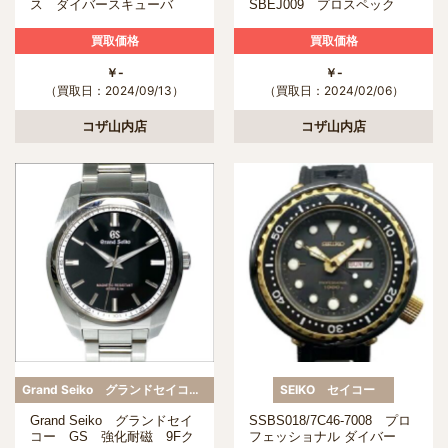
ス ダイバースキューバ
SBEJ009 プロスペック
ス ダイバースキューバ
GMT 1968 メカニカルダイ
買取価格
買取価格
バーズ 現代デザイン 自動
巻 グリーン
￥-
￥-
（買取日：2024/09/13）
（買取日：2024/02/06）
コザ山内店
コザ山内店
Grand Seiko グランドセイコー
SEIKO セイコー
Grand Seiko グランドセイ
SSBS018/7C46-7008 プロ
コー GS 強化耐磁 9Fク
フェッショナル ダイバー