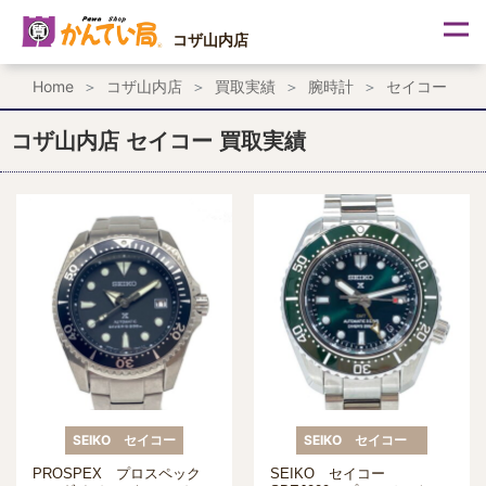
内
容
コザ山内店
を
ス
Home
コザ山内店
買取実績
腕時計
セイコー
キ
ッ
プ
コザ山内店 セイコー 買取実績
SEIKO セイコー
SEIKO セイコー
PROSPEX プロスペック
SEIKO セイコー