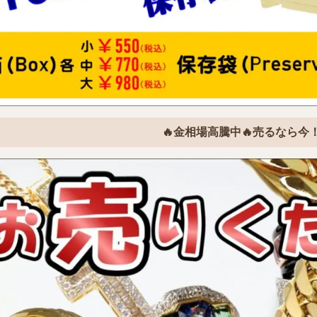
🔥金相場高騰中🔥売るなら今