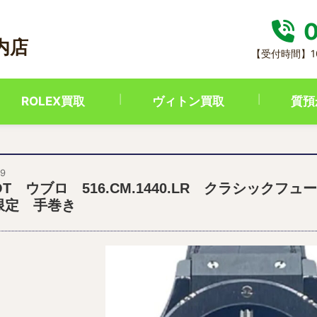
0
内店
【受付時間】10:
ROLEX買取
ヴィトン買取
質預
09
LOT ウブロ 516.CM.1440.LR クラシック
本限定 手巻き