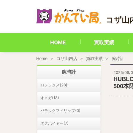
内
容
を
コザ山
ス
キ
ッ
プ
HOME
買取実績
Home
コザ山内店
買取実績
腕時計
腕時計
2025/06/
HUB
ロレックス(28)
500
オメガ(18)
パテックフィリップ(0)
タグホイヤー(7)