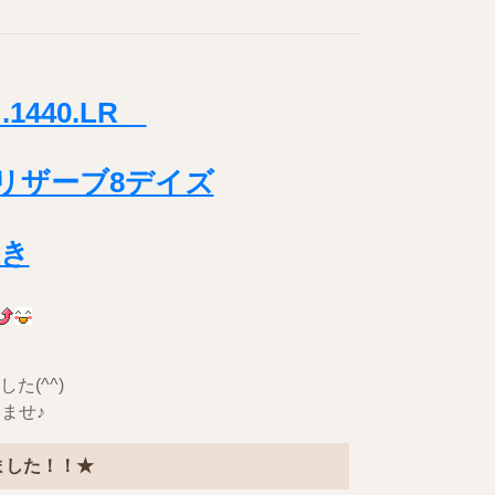
.1440.LR
リザーブ8デイズ
巻き
た(^^)
ませ♪
ました！！★