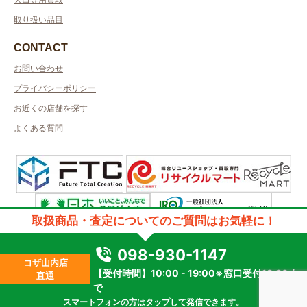
取り扱い品目
CONTACT
お問い合わせ
プライバシーポリシー
お近くの店舗を探す
よくある質問
取扱商品・査定についてのご質問はお気軽に！
許可管轄：沖縄県公安委員会許可
古物商許可番号：第971010900014号／取得者名：株式会社ビッグジェイ
098-930-1147
質屋許可番号：第971010900015号／取得者名：株式会社ビッグジェイ
コザ山内店
【受付時間】10:00 - 19:00※窓口受付18:30ま
2023 © kanteikyoku.jp allrights reseved.
直通
で
スマートフォンの方はタップして発信できます。