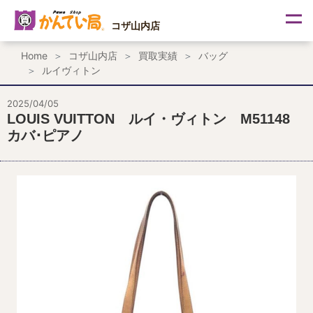
内
容
コザ山内店
を
ス
Home
コザ山内店
買取実績
バッグ
キ
ルイヴィトン
ッ
プ
2025/04/05
LOUIS VUITTON ルイ・ヴィトン M51148
カバ･ピアノ