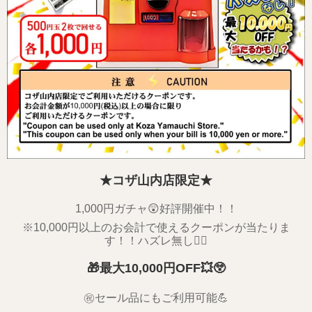
★コザ山内店限定★
1,000円ガチャ😲好評開催中！！
※10,000円以上のお会計で使えるクーポンが当たりま
す！！ハズレ無し🙅‍♂️
🎁最大
10,000
円OFF💥😲
㊗️セール品にもご利用可能💪