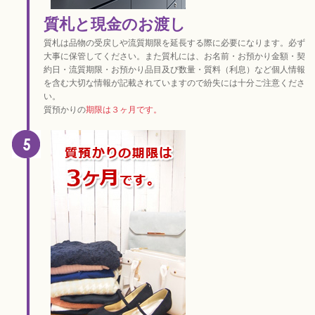
質札と現金のお渡し
質札は品物の受戻しや流質期限を延長する際に必要になります。必ず
大事に保管してください。また質札には、お名前・お預かり金額・契
約日・流質期限・お預かり品目及び数量・質料（利息）など個人情報
を含む大切な情報が記載されていますので紛失には十分ご注意くださ
い。
質預かりの
期限は３ヶ月です。