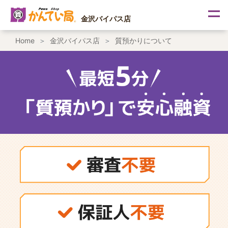
内
容
金沢バイパス店
を
ス
Home
金沢バイパス店
質預かりについて
キ
ッ
プ