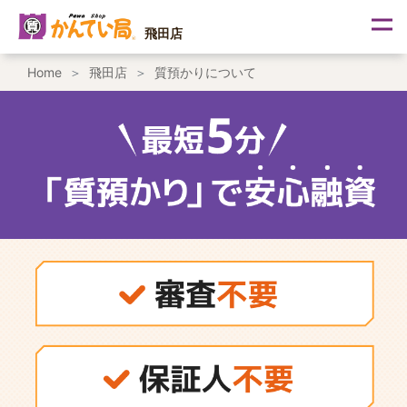
内
容
飛田店
を
ス
Home
飛田店
質預かりについて
キ
ッ
プ