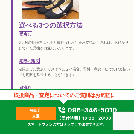
選べる3つの選択方法
受戻し
3ヶ月の期限内に元金と質料（利息）をお支払い下されば、お預かり
していた品物をお返しいたします。
期限の延長
期限までに受戻しできそうにない場合、質料（利息）だけのお支払い
でも期限を延長することができます。
質流れ
取扱商品・査定についてのご質問はお気軽に！
期限までに利息だけのお支払いが不可能な場合は質流れとなり、品物
の所有権は「かんてい局」に移ります。品物を手放すことによってお
客様の返済義務はなくなります。
096-346-5010
飛田店
直通
【受付時間】10:00 - 20:00
スマートフォンの方はタップして発信できます。