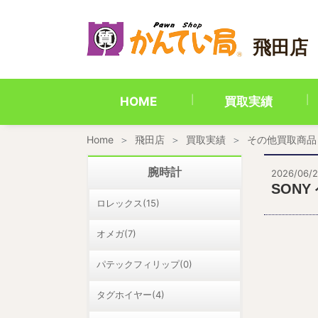
内
容
を
飛田店
ス
キ
ッ
プ
HOME
買取実績
Home
飛田店
買取実績
その他買取商品
腕時計
2026/06/
SONY
ロレックス(15)
オメガ(7)
パテックフィリップ(0)
タグホイヤー(4)