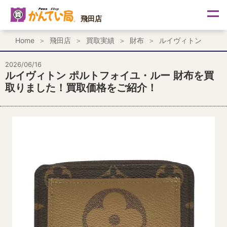
内
容
飛田店
を
ス
Home
飛田店
買取実績
財布
ルイヴィトン
キ
ッ
プ
2026/06/16
ルイヴィトン ポルトフォイユ・ルー 財布を買
取りました！買取価格をご紹介！