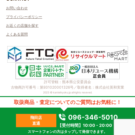
お問い合わせ
プライバシーポリシー
お近くの店舗を探す
よくある質問
許可管轄：熊本県公安委員会
古物商許可番号：第931020001326号／取得者名：株式会社英和実業
2023 © kanteikyoku.jp allrights reseved.
取扱商品・査定についてのご質問はお気軽に！
096-346-5010
飛田店
直通
【受付時間】10:00 - 20:00
スマートフォンの方はタップして発信できます。