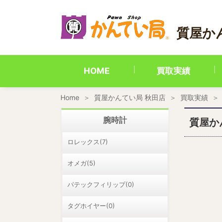
内
容
を
質屋か
ス
キ
ッ
プ
HOME
買取実績
Home
質屋かんてい局 秋田店
買取実績
腕時計
質屋か
ロレックス(7)
オメガ(5)
パテックフィリップ(0)
タグホイヤー(0)