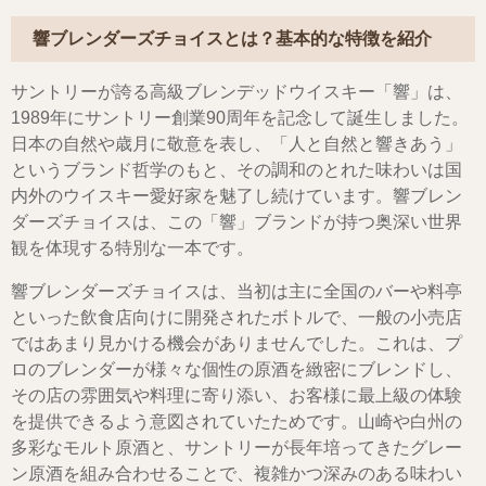
響ブレンダーズチョイスとは？基本的な特徴を紹介
サントリーが誇る高級ブレンデッドウイスキー「響」は、
1989年にサントリー創業90周年を記念して誕生しました。
日本の自然や歳月に敬意を表し、「人と自然と響きあう」
というブランド哲学のもと、その調和のとれた味わいは国
内外のウイスキー愛好家を魅了し続けています。響ブレン
ダーズチョイスは、この「響」ブランドが持つ奥深い世界
観を体現する特別な一本です。
響ブレンダーズチョイスは、当初は主に全国のバーや料亭
といった飲食店向けに開発されたボトルで、一般の小売店
ではあまり見かける機会がありませんでした。これは、プ
ロのブレンダーが様々な個性の原酒を緻密にブレンドし、
その店の雰囲気や料理に寄り添い、お客様に最上級の体験
を提供できるよう意図されていたためです。山崎や白州の
多彩なモルト原酒と、サントリーが長年培ってきたグレー
ン原酒を組み合わせることで、複雑かつ深みのある味わい