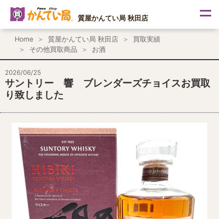
内
容
質屋かんてい局 秋田店
を
ス
Home
質屋かんてい局 秋田店
買取実績
キ
その他買取商品
お酒
ッ
プ
2026/06/25
サントリー 響 ブレンダーズチョイスお買取
り致しました