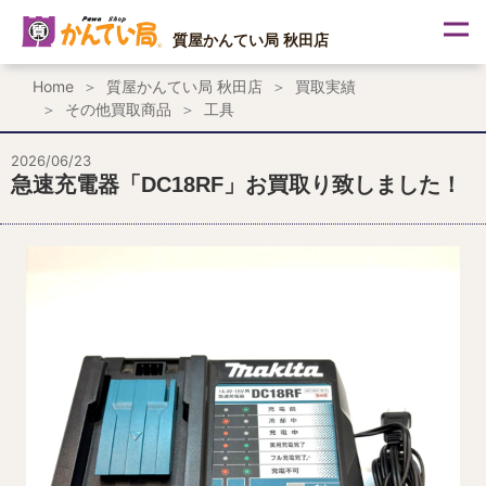
内
容
質屋かんてい局 秋田店
を
ス
Home
質屋かんてい局 秋田店
買取実績
キ
その他買取商品
工具
ッ
プ
2026/06/23
急速充電器「DC18RF」お買取り致しました！