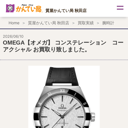
内
容
質屋かんてい局 秋田店
を
ス
Home
質屋かんてい局 秋田店
買取実績
腕時計
キ
ッ
プ
2026/06/10
OMEGA【オメガ】 コンステレーション コー
アクシャル お買取り致しました。