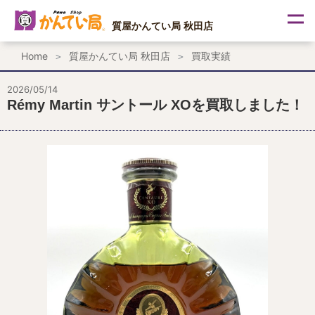
内
容
質屋かんてい局 秋田店
を
ス
Home
質屋かんてい局 秋田店
買取実績
キ
ッ
プ
2026/05/14
Rémy Martin サントール XOを買取しました！