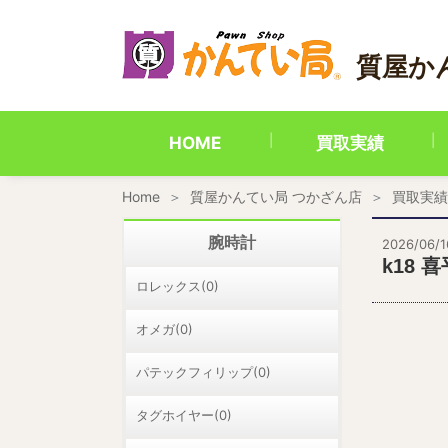
内
容
を
質屋か
ス
キ
ッ
プ
HOME
買取実績
Home
質屋かんてい局 つかざん店
買取実績
腕時計
2026/06/1
k18 
ロレックス(0)
オメガ(0)
パテックフィリップ(0)
タグホイヤー(0)