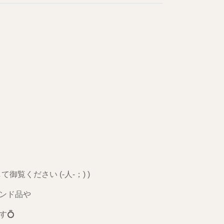
ください (-人-；) )
ンド品や
💍