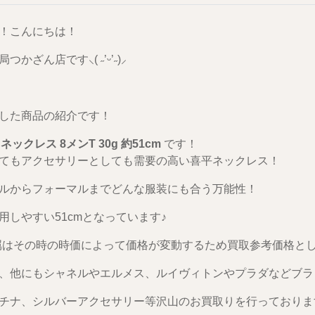
！こんにちは！
つかざん店です⸜( ˶’ᵕ’˶)⸝
した商品の紹介です！
 ネックレス 8メンT 30g 約51cm
です！
てもアクセサリーとしても需要の高い喜平ネックレス！
ルからフォーマルまでどんな服装にも合う万能性！
用しやすい51cmとなっています♪
属はその時の時価によって価格が変動するため買取参考価格として御覧
、他にもシャネルやエルメス、ルイヴィトンやプラダなどブラ
チナ、シルバーアクセサリー等沢山のお買取りを行っております