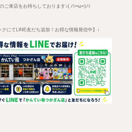
ご来店をお待ちしております♪( ﾉｼ>ω<)ﾉｼ
ックにてLINE友だち追加！お得な情報発信中】↓