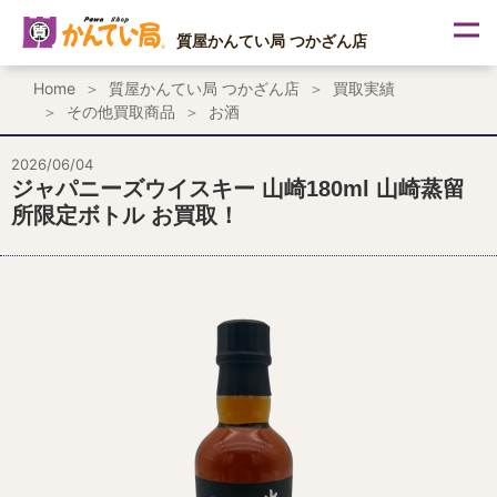
内
容
質屋かんてい局 つかざん店
を
ス
Home
質屋かんてい局 つかざん店
買取実績
キ
その他買取商品
お酒
ッ
プ
2026/06/04
ジャパニーズウイスキー 山崎180ml 山崎蒸留
所限定ボトル お買取！