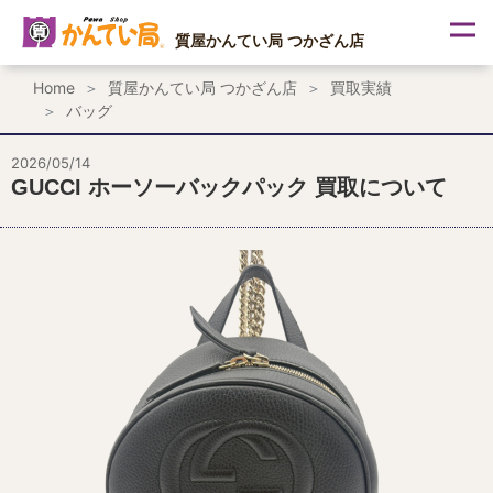
内
容
質屋かんてい局 つかざん店
を
ス
Home
質屋かんてい局 つかざん店
買取実績
キ
バッグ
ッ
プ
2026/05/14
GUCCI ホーソーバックパック 買取について