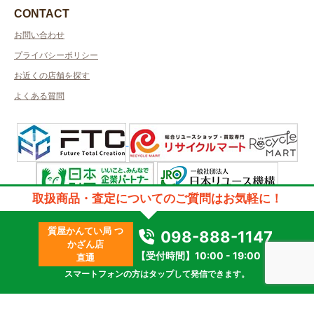
CONTACT
お問い合わせ
プライバシーポリシー
お近くの店舗を探す
よくある質問
取扱商品・査定についてのご質問はお気軽に！
許可管轄：沖縄県公安委員会
古物商許可番号：第971010900014号／取得者名：株式会社ビッグジェイ
質屋かんてい局 つ
質屋許可番号：第971032600001号／取得者名：株式会社ビッグジェイ
098-888-1147
かざん店
2023 © kanteikyoku.jp allrights reseved.
【受付時間】10:00 - 19:00
直通
スマートフォンの方はタップして発信できます。