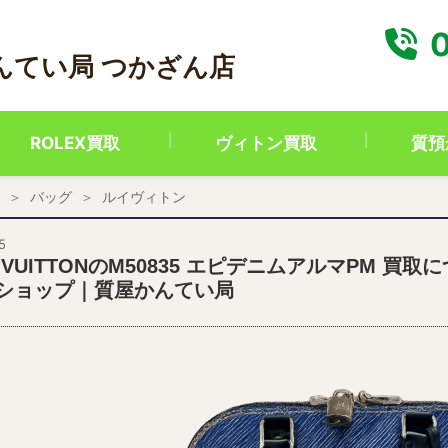
0
んてい局 つかざん店
ROLEX買取
ヴィトン買取
質預
バッグ
ルイヴィトン
5
S VUITTONのM50835 エピデニムアルマPM 
ショップ｜質屋かんてい局