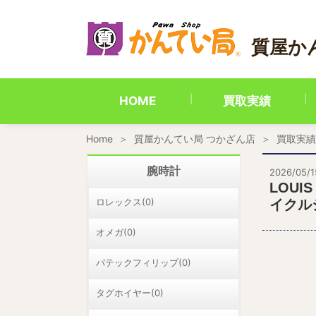
内
容
を
質屋か
ス
キ
ッ
プ
HOME
買取実績
Home
質屋かんてい局 つかざん店
買取実績
腕時計
2026/05/1
LOUI
ロレックス(0)
イクル
オメガ(0)
パテックフィリップ(0)
タグホイヤー(0)