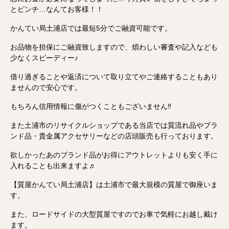
とピンチ…なんてお客様！！
かんてい局土浦店では最短5分でご融資可能です。
お品物を担保にご融資致しますので、煩わしい審査や記入なども
少なくスピーディー♪
借り過ぎることや返済について取り立てやご連絡することもあり
ませんので安心です。
もちろん信用情報に傷がつくこともございません‼
また土浦市のリサイクルショップである当店では質流れ品やブラ
ンド品・貴金属アクセサリーなどの店頭販売も行っております。
欲しかったあのブランド品がお得にアウトレットよりも安く手に
入れることも出来ますよ♬
【質屋かんてい局土浦店】は土浦市で最大規模の質屋で御座いま
す。
また、ロードサイドの大型質屋ですのでお車で気軽にお越し戴け
ます。