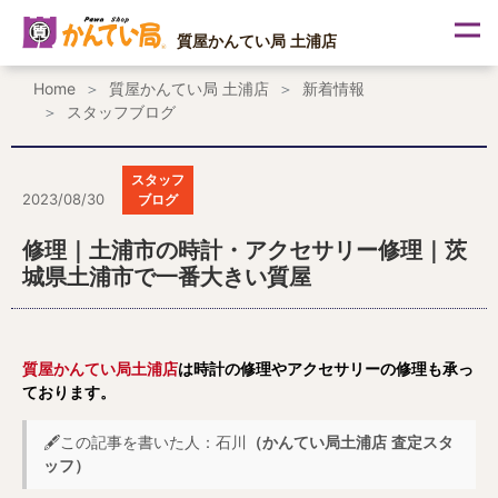
内
容
質屋かんてい局 土浦店
を
ス
Home
質屋かんてい局 土浦店
新着情報
キ
スタッフブログ
ッ
プ
スタッフ
2023/08/30
ブログ
修理｜土浦市の時計・アクセサリー修理｜茨
城県土浦市で一番大きい質屋
質屋かんてい局土浦店
は時計の修理やアクセサリーの修理も承っ
ております。
🖋️この記事を書いた人：石川
（かんてい局土浦店 査定スタ
ッフ）