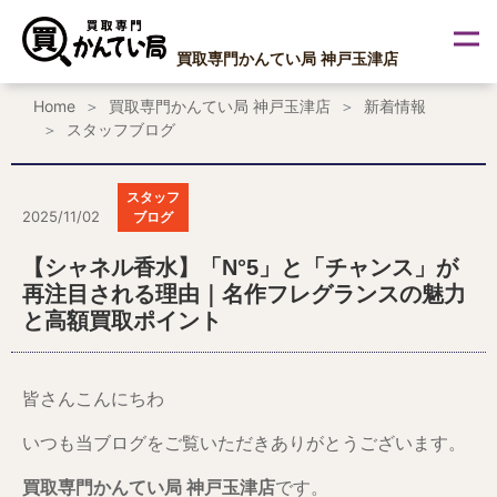
内
容
を
買取専門かんてい局 神戸玉津店
ス
キ
Home
買取専門かんてい局 神戸玉津店
新着情報
ッ
スタッフブログ
プ
スタッフ
2025/11/02
ブログ
【シャネル香水】「N°5」と「チャンス」が
再注目される理由｜名作フレグランスの魅力
と高額買取ポイント
皆さんこんにちわ
いつも当ブログをご覧いただきありがとうございます。
買取専門かんてい局 神戸玉津店
です。