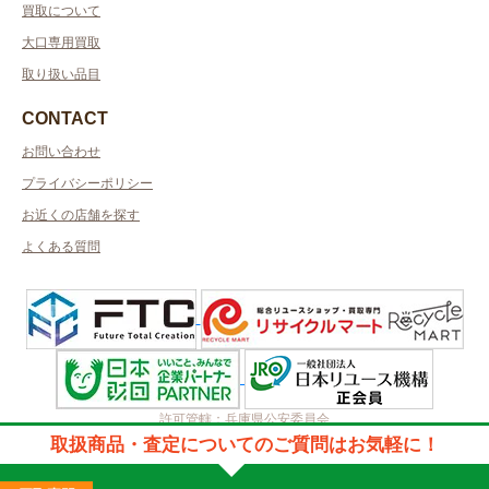
買取について
大口専用買取
取り扱い品目
CONTACT
お問い合わせ
プライバシーポリシー
お近くの店舗を探す
よくある質問
許可管轄：兵庫県公安委員会
古物商許可番号：第631142200048号／取得者名：株式会社アルプス
取扱商品・査定についてのご質問はお気軽に！
2023 © kanteikyoku.jp allrights reseved.