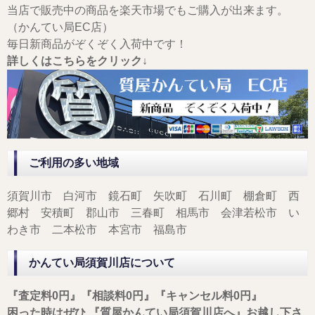
当店で販売中の商品を楽天市場でもご購入が出来ます。
（かんてい局EC店）
毎日新商品がぞくぞく入荷中です！
詳しくはこちらをクリック↓
ご利用の多い地域
須賀川市 白河市 鏡石町 矢吹町 石川町 棚倉町 西
郷村 安積町 郡山市 三春町 相馬市 会津若松市 い
わき市 二本松市 本宮市 福島市
かんてい局須賀川店について
『査定料0円』『相談料0円』『キャンセル料0円』
困った時はぜひ,
『質屋かんてい局須賀川店へ』お越し下さ