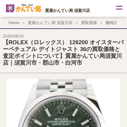
内
容
質屋かんてい局 須賀川店
を
ス
Home
質屋かんてい局 須賀川店
買取実績
腕時計
キ
ッ
プ
2026/06/25
【ROLEX（ロレックス） 126200 オイスターパ
ーペチュアル デイトジャスト 36の買取価格と
査定ポイントについて】質屋かんてい局須賀川
店｜須賀川市・郡山市・白河市