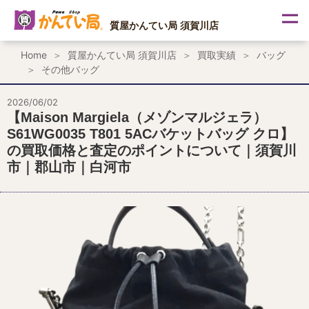
内
容
質屋かんてい局 須賀川店
を
ス
Home
質屋かんてい局 須賀川店
買取実績
バッグ
キ
その他バッグ
ッ
プ
2026/06/02
【Maison Margiela（メゾンマルジェラ）
S61WG0035 T801 5ACバケットバッグ クロ】
の買取価格と査定のポイントについて｜須賀川
市｜郡山市｜白河市