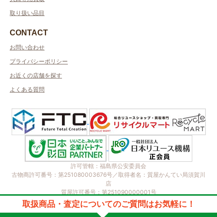
取り扱い品目
CONTACT
お問い合わせ
プライバシーポリシー
お近くの店舗を探す
よくある質問
許可管轄：福島県公安委員会
古物商許可番号：第251080003676号／取得者名：質屋かんてい局須賀川
店
質屋許可番号：第251090000001号
2023 © kanteikyoku.jp allrights reseved.
取扱商品・査定についてのご質問はお気軽に！