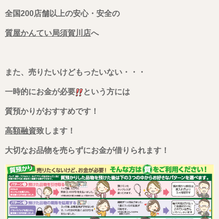
全国200店舗以上の安心・安全の
質屋かんてい局須賀川店
へ
また、売りたいけどもったいない・・・
一時
的にお金が必要
という方には
質
預かりがおすすめです！
高額融資
致します！
大切なお品物を売らずに
お金が借りられます！