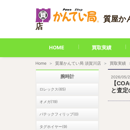
内
容
を
質屋か
ス
店
キ
ッ
プ
HOME
買取実績
Home
質屋かんてい局 須賀川店
買取実績
腕時計
2026/05/2
【CO
ロレックス(65)
と査定
オメガ(19)
パテックフィリップ(0)
タグホイヤー(9)