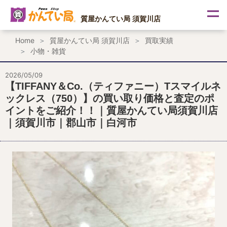
内
容
質屋かんてい局 須賀川店
を
ス
Home
質屋かんてい局 須賀川店
買取実績
キ
小物・雑貨
ッ
プ
2026/05/09
【TIFFANY＆Co.（ティファニー）Tスマイルネ
ックレス（750）】の買い取り価格と査定のポ
イントをご紹介！！｜質屋かんてい局須賀川店
｜須賀川市｜郡山市｜白河市