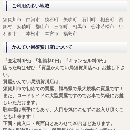
ご利用の多い地域
須賀川市 白河市 鏡石町 矢吹町 石川町 棚倉町 西
郷村 安積町 郡山市 三春町 相馬市 会津若松市 い
わき市 二本松市 本宮市 福島市
かんてい局須賀川店について
『査定料0円』『相談料0円』『キャンセル料0円』
困った時はぜひ,
『質屋かんてい局須賀川店へ』お越し下さ
い。
質屋かんてい局須賀川店は、
須賀川市で初めての質屋、福島県で最大規模の質屋です！
また、ロードサイドの大型質屋ですのでお車で気軽にお越
しいただけます。
駐車場は裏手にもあり、人目を気ににせずにお入り頂くこ
とも出来ます！
正面・南入口・裏西口とあわせて20台ほどあります。