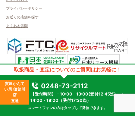
プライバシーポリシー
お近くの店舗を探す
よくある質問
取扱商品・査定についてのご質問はお気軽に！
許可管轄：福島県公安委員会
古物商許可番号：第251080003676号／取得者名：質屋かんてい局須賀川
質屋かんて
0248-73-2112
店
い局 須賀川
質屋許可番号：第251090000001号
【受付時間】・10:00 - 13:00(受付12:45迄) ・
店
2023 © kanteikyoku.jp allrights reseved.
14:00 - 18:00（受付17:30迄）
直通
スマートフォンの方はタップして発信できます。