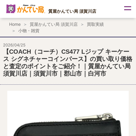
内
容
質屋かんてい局 須賀川店
を
ス
Home
質屋かんてい局 須賀川店
買取実績
キ
小物・雑貨
ッ
プ
2026/04/25
【COACH（コーチ）CS477 Lジップ キーケー
ス シグネチャーコインパース】の買い取り価格
と査定のポイントをご紹介！｜質屋かんてい局
須賀川店｜須賀川市｜郡山市｜白河市