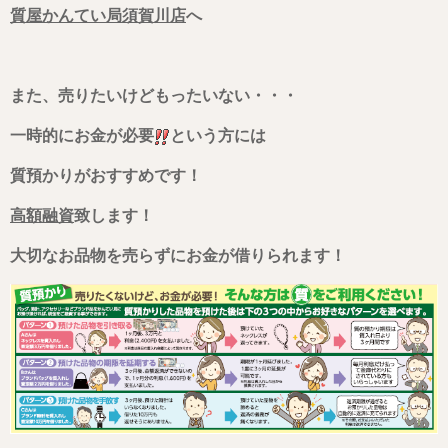
質屋かんてい局須賀川店
へ
また、売りたいけどもったいない・・・
一時
的にお金が必要
という方には
質
預かりがおすすめです！
高額融資
致します！
大切なお品物を売らずに
お金が借りられます！