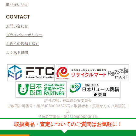
取り扱い品目
CONTACT
お問い合わせ
プライバシーポリシー
お近くの店舗を探す
よくある質問
許可管轄：福島県公安委員会
古物商許可番号：第251080003676号／取得者名：質屋かんてい局須賀川
店
質屋許可番号：第251090000001号
2023 © kanteikyoku.jp allrights reseved.
取扱商品・査定についてのご質問はお気軽に！