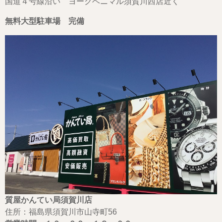
国道４号線沿い ヨークベニマル須賀川西店近く
無料大型駐車場 完備
質屋かんてい局須賀川店
住所：福島県須賀川市山寺町56