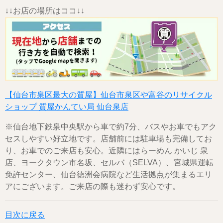
↓↓お店の場所はココ↓↓
【仙台市泉区最大の質屋】仙台市泉区や富谷のリサイクル
ショップ 質屋かんてい局 仙台泉店
※仙台地下鉄泉中央駅から車で約7分、バスやお車でもアク
セスしやすい好立地です。店舗前には駐車場も完備してお
り、お車でのご来店も安心。近隣にはらーめん かいじ 泉
店、ヨークタウン市名坂、セルバ（SELVA）、宮城県運転
免許センター、仙台徳洲会病院など生活拠点が集まるエリ
アにございます。ご来店の際も迷わず安心です。
目次に戻る