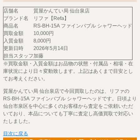
店舗名
質屋かんてい局 仙台泉店
ブランド名
リファ【Refa】
商品名
RS-BH-15A ファインバブル シャワーヘッド
買取金額
10,000円
入質金額
8,000円
更新日時
2026年5月14日
担当スタッフ
加藤
※買取金額・入質金額はお品物の状態・付属品・相場・在
庫状況により日々変動致します。上記はあくまで目安とし
てお考えください。
質屋かんてい局 仙台泉店で今回買取したのは、リファの
RS-BH-15A ファインバブル シャワーヘッドです。日頃より
仙台市泉区を中心に多くのお客様から査定をご依頼いただ
いており、本品についても丁寧に査定し高価買取で対応い
たしました。
目次に戻る