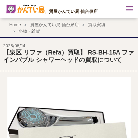
内
容
質屋かんてい局 仙台泉店
を
ス
Home
質屋かんてい局 仙台泉店
買取実績
キ
小物・雑貨
ッ
プ
2026/05/14
【泉区 リファ（Refa）買取】 RS-BH-15A ファ
インバブル シャワーヘッドの買取について