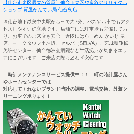
【仙台市泉区最大の質屋】仙台市泉区や富谷のリサイクル
ショップ 質屋かんてい局 仙台泉店
※仙台地下鉄泉中央駅から車で約7分、バスやお車でもアク
セスしやすい好立地です。店舗前には駐車場も完備してお
り、お車でのご来店も安心。近隣にはらーめん かいじ 泉
店、ヨークタウン市名坂、セルバ（SELVA）、宮城県運転
免許センター、仙台徳洲会病院など生活拠点が集まるエリ
アにございます。ご来店の際も迷わず安心です。
時計メンテナンスサービス提供中！！ 町の時計屋さん
やホームセンターでは
対応してくれないブランド時計の調整、電池交換、外装ク
リーニング承ります！