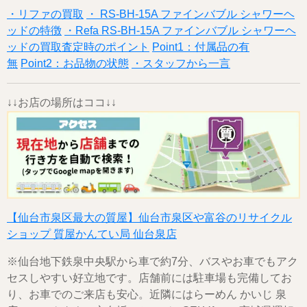
・リファの買取
・ RS-BH-15A ファインバブル シャワーヘ
ッドの特徴
・Refa RS-BH-15A ファインバブル シャワーヘ
ッドの買取査定時のポイント
Point1：付属品の有
無
Point2：お品物の状態
・スタッフから一言
↓↓お店の場所はココ↓↓
【仙台市泉区最大の質屋】仙台市泉区や富谷のリサイクル
ショップ 質屋かんてい局 仙台泉店
※仙台地下鉄泉中央駅から車で約7分、バスやお車でもアク
セスしやすい好立地です。店舗前には駐車場も完備してお
り、お車でのご来店も安心。近隣にはらーめん かいじ 泉