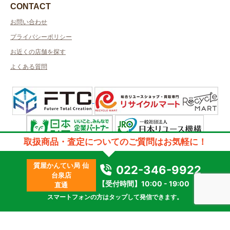
CONTACT
お問い合わせ
プライバシーポリシー
お近くの店舗を探す
よくある質問
取扱商品・査定についてのご質問はお気軽に！
許可管轄：山形県公安委員会
古物商許可番号：第241110000336号／取得者名：株式会社エト・アール
質屋かんてい局 仙
質屋許可番号：第221240000001号／取得者名：株式会社エト・アール
022-346-9922
台泉店
2023 © kanteikyoku.jp allrights reseved.
【受付時間】10:00 - 19:00
直通
スマートフォンの方はタップして発信できます。