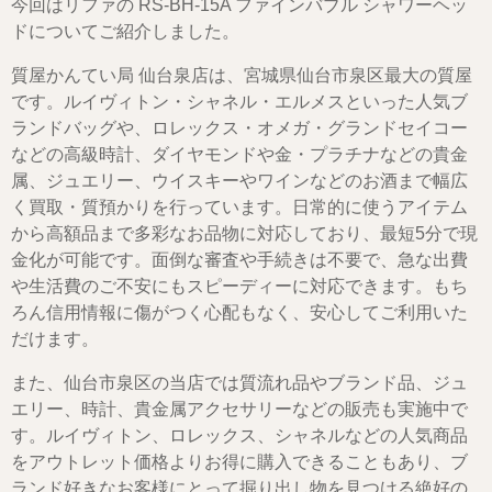
今回はリファの RS-BH-15A ファインバブル シャワーヘッ
ドについてご紹介しました。
質屋かんてい局 仙台泉店は、宮城県仙台市泉区最大の質屋
です。ルイヴィトン・シャネル・エルメスといった人気ブ
ランドバッグや、ロレックス・オメガ・グランドセイコー
などの高級時計、ダイヤモンドや金・プラチナなどの貴金
属、ジュエリー、ウイスキーやワインなどのお酒まで幅広
く買取・質預かりを行っています。日常的に使うアイテム
から高額品まで多彩なお品物に対応しており、最短5分で現
金化が可能です。面倒な審査や手続きは不要で、急な出費
や生活費のご不安にもスピーディーに対応できます。もち
ろん信用情報に傷がつく心配もなく、安心してご利用いた
だけます。
また、仙台市泉区の当店では質流れ品やブランド品、ジュ
エリー、時計、貴金属アクセサリーなどの販売も実施中で
す。ルイヴィトン、ロレックス、シャネルなどの人気商品
をアウトレット価格よりお得に購入できることもあり、ブ
ランド好きなお客様にとって掘り出し物を見つける絶好の