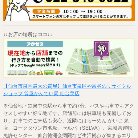
↓↓お店の場所はココ↓↓
【仙台市泉区最大の質屋】仙台市泉区や富谷のリサイクル
ショップ 質屋かんてい局 仙台泉店
※仙台地下鉄泉中央駅から車で約7分、バスやお車でもアク
セスしやすい好立地です。店舗前には駐車場も完備してお
り、お車でのご来店も安心。近隣にはらーめん かいじ 泉
店、ヨークタウン市名坂、セルバ（SELVA）、宮城県運転
免許センター、仙台徳洲会病院など生活拠点が集まるエリ