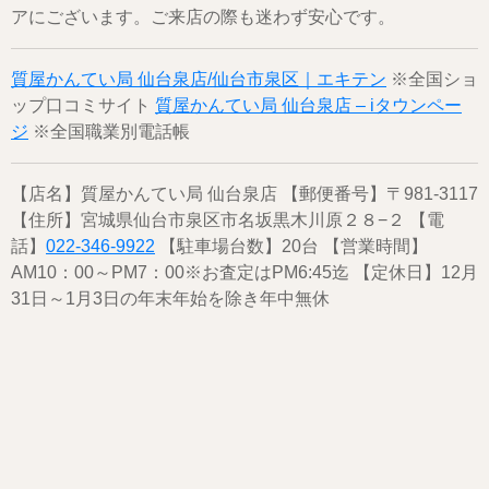
アにございます。ご来店の際も迷わず安心です。
質屋かんてい局 仙台泉店/仙台市泉区｜エキテン
※全国ショ
ップ口コミサイト
質屋かんてい局 仙台泉店 – iタウンペー
ジ
※全国職業別電話帳
【店名】質屋かんてい局 仙台泉店 【郵便番号】〒981-3117
【住所】宮城県仙台市泉区市名坂黒木川原２８−２ 【電
話】
022-346-9922
【駐車場台数】20台 【営業時間】
AM10：00～PM7：00※お査定はPM6:45迄 【定休日】12月
31日～1月3日の年末年始を除き年中無休