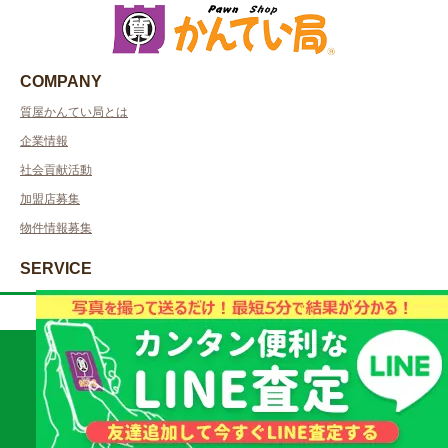
COMPANY
質屋かんてい局とは
企業情報
社会貢献活動
加盟店募集
物件情報募集
SERVICE
質預かりについて
取扱商品・査定についてのご質問はお気軽に！
販売について
買取について
質屋かんてい局 仙
022-346-9922
台泉店
大口専用買取
【受付時間】10:00 - 19:00
直通
取り扱い品目
スマートフォンの方はタップして発信できます。