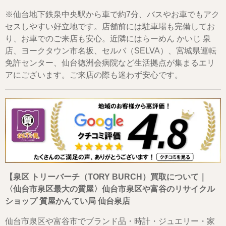
※仙台地下鉄泉中央駅から車で約7分、バスやお車でもアク
セスしやすい好立地です。店舗前には駐車場も完備してお
り、お車でのご来店も安心。近隣にはらーめん かいじ 泉
店、ヨークタウン市名坂、セルバ（SELVA）、宮城県運転
免許センター、仙台徳洲会病院など生活拠点が集まるエリ
アにございます。ご来店の際も迷わず安心です。
【泉区 トリーバーチ（TORY BURCH）買取について｜
〈仙台市泉区最大の質屋〉仙台市泉区や富谷のリサイクル
ショップ 質屋かんてい局 仙台泉店
仙台市泉区や富谷市でブランド品・時計・ジュエリー・家