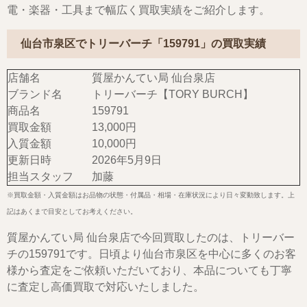
電・楽器・工具まで幅広く買取実績をご紹介します。
仙台市泉区でトリーバーチ「159791」の買取実績
店舗名
質屋かんてい局 仙台泉店
ブランド名
トリーバーチ【TORY BURCH】
商品名
159791
買取金額
13,000円
入質金額
10,000円
更新日時
2026年5月9日
担当スタッフ
加藤
※買取金額・入質金額はお品物の状態・付属品・相場・在庫状況により日々変動致します。上
記はあくまで目安としてお考えください。
質屋かんてい局 仙台泉店で今回買取したのは、トリーバー
チの159791です。日頃より仙台市泉区を中心に多くのお客
様から査定をご依頼いただいており、本品についても丁寧
に査定し高価買取で対応いたしました。