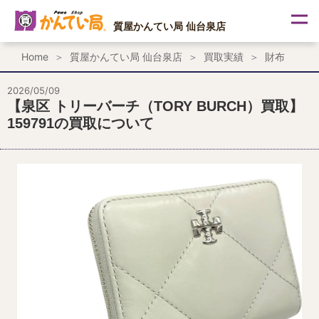
内
容
質屋かんてい局 仙台泉店
を
ス
Home
質屋かんてい局 仙台泉店
買取実績
財布
キ
ッ
プ
2026/05/09
【泉区 トリーバーチ（TORY BURCH）買取】
159791の買取について