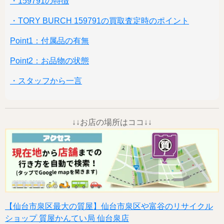
・159791の特徴
・TORY BURCH 159791の買取査定時のポイント
Point1：付属品の有無
Point2：お品物の状態
・スタッフから一言
↓↓お店の場所はココ↓↓
【仙台市泉区最大の質屋】仙台市泉区や富谷のリサイクル
ショップ 質屋かんてい局 仙台泉店