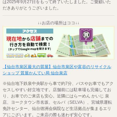
は2025年9月27日をもって終了いたしました。ご愛顧いた
だきありがとうございました。
↓↓お店の場所はココ↓↓
【仙台市泉区最大の質屋】仙台市泉区や富谷のリサイクル
ショップ 質屋かんてい局 仙台泉店
※仙台地下鉄泉中央駅から車で約7分、バスやお車でもアク
セスしやすい好立地です。店舗前には駐車場も完備してお
り、お車でのご来店も安心。近隣にはらーめん かいじ 泉
店、ヨークタウン市名坂、セルバ（SELVA）、宮城県運転
免許センター、仙台徳洲会病院など生活拠点が集まるエリ
アにございます。ご来店の際も迷わず安心です。