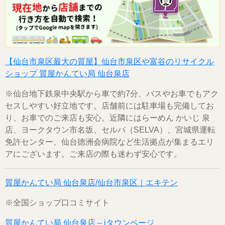
【仙台市泉区最大の質屋】仙台市泉区や富谷のリサイクル
ショップ 質屋かんてい局 仙台泉店
※仙台地下鉄泉中央駅から車で約7分、バスやお車でもアク
セスしやすい好立地です。店舗前には駐車場も完備してお
り、お車でのご来店も安心。近隣にはらーめん かいじ 泉
店、ヨークタウン市名坂、セルバ（SELVA）、宮城県運転
免許センター、仙台徳洲会病院など生活拠点が集まるエリ
アにございます。ご来店の際も迷わず安心です。
質屋かんてい局 仙台泉店/仙台市泉区｜エキテン
※全国ショップ口コミサイト
質屋かんてい局 仙台泉店 – iタウンページ