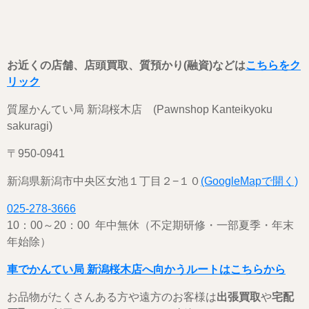
お近くの店舗、店頭買取、質預かり(融資)などは
こちらをク
リック
質屋かんてい局 新潟桜木店 (Pawnshop Kanteikyoku
sakuragi)
〒950-0941
新潟県新潟市中央区女池１丁目２−１０
(GoogleMapで開く)
025-278-3666
10：00～20：00 年中無休（不定期研修・一部夏季・年末
年始除）
車でかんてい局 新潟桜木店へ向かうルートはこちらから
お品物がたくさんある方や遠方のお客様は
出張買取
や
宅配