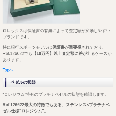
ロレックスは保証書の有無によって査定額が変動しやすい
ブランドです。
特に現行スポーツモデルは
保証書が重要視
されており、
Ref.126622でも
【10万円】以上査定額に差が
出るケースが
あります。
Topへ
ベゼルの状態
“ロレジウム”特有のプラチナベゼルの状態を確認します。
Ref.126622最大の特徴でもある、ステンレス×プラチナベ
ゼル仕様“ロレジウム”。