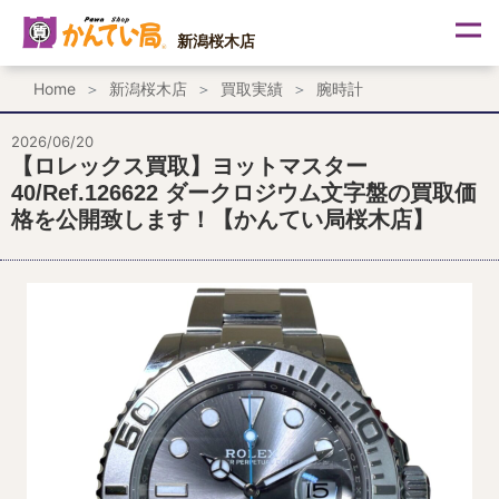
内
容
新潟桜木店
を
ス
Home
新潟桜木店
買取実績
腕時計
キ
ッ
プ
2026/06/20
【ロレックス買取】ヨットマスター
40/Ref.126622 ダークロジウム文字盤の買取価
格を公開致します！【かんてい局桜木店】