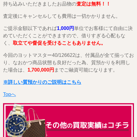
持ち込みいただきましたお品物の
査定は無料！！
査定後にキャンセルしても費用は一切かかりません。
ご提示金額以下であれば
1,000円
単位でお客様にて自由に決
めていただくことができますので、借りすぎる心配もな
く、
取立てや督促を受けることもありません。
今回のヨットマスター40/126622は、付属品が全て揃ってお
り、なおかつ商品状態も良好だった為、質預かりを利用し
た場合は、
1,700,000円
までご融資可能になります。
※詳しい質預かりのご説明はこちら
Topへ