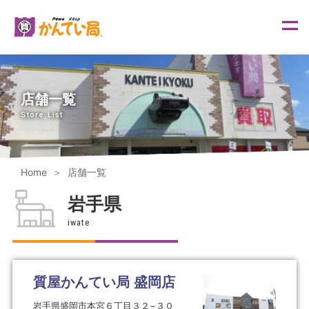
内
容
を
ス
キ
ッ
プ
店舗一覧
Store List
Home
店舗一覧
岩手県
iwate
質屋かんてい局 盛岡店
岩手県盛岡市本宮６丁目３２−３０