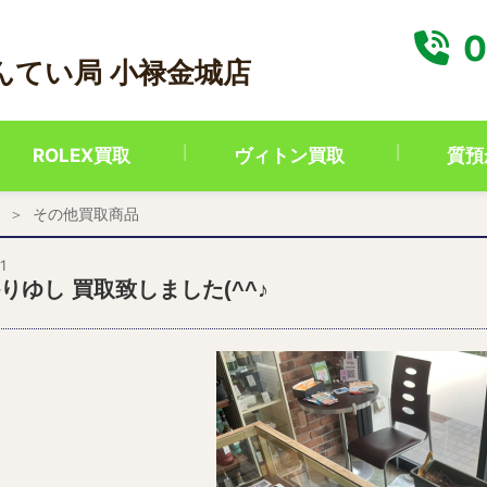
0
んてい局 小禄金城店
ROLEX買取
ヴィトン買取
質預
その他買取商品
1
りゆし 買取致しました(^^♪