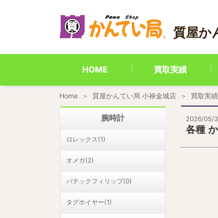
内
容
を
質屋か
ス
キ
ッ
プ
HOME
買取実績
Home
質屋かんてい局 小禄金城店
買取実績
腕時計
2026/05/3
各種 か
ロレックス(1)
オメガ(2)
パテックフィリップ(0)
タグホイヤー(1)