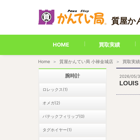
内
容
を
質屋か
ス
キ
ッ
プ
HOME
買取実績
Home
質屋かんてい局 小禄金城店
買取実績
腕時計
2026/05/3
LOUI
ロレックス(1)
オメガ(2)
パテックフィリップ(0)
タグホイヤー(1)