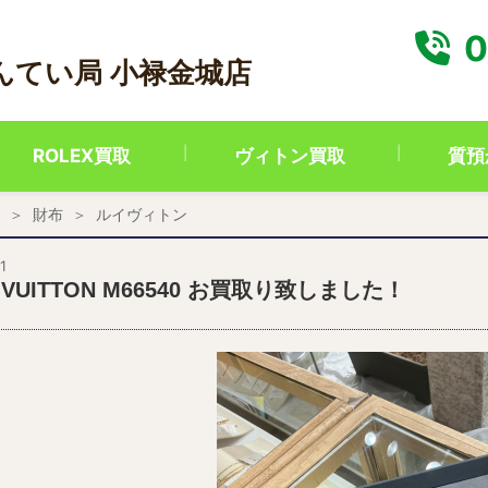
0
んてい局 小禄金城店
ROLEX買取
ヴィトン買取
質預
財布
ルイヴィトン
1
S VUITTON M66540 お買取り致しました！